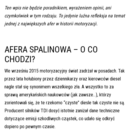
inspekcje.pl
Ten wpis nie będzie poradnikiem, wyrażeniem opinii, ani
czymkolwiek w tym rodzaju. To jedynie luźna refleksja na temat
26-
jednej z największych afer w historii motoryzacji.
600
Radom,
Woj.
Mazowieckie
AFERA SPALINOWA – O CO
CHODZI?
We wrześniu 2015 motoryzacyjny świat zadrżał w posadach. Tak
przez lata hołubiony przez dziennikarzy oraz kierowców diesel
nagle stał się synonimem wszelkiego zła. A wszystko to za
sprawą amerykańskich naukowców (jak zawsze…), którzy
zorientowali się, że te rzekomo “czyste” diesle tak czyste nie są.
Producent silników TDI dosyć istotnie zaniżał dane techniczne
dotyczące emisji szkodliwych cząstek, co udało się odkryć
dopiero po pewnym czasie.