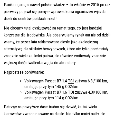
Panika ogarnęła nawet polskie władze – to właśnie w 2015 po raz
pierwszy pojawił się pomysł wprowadzenia ograniczeń wjazdu
diesli do centrów polskich miast!
Nie chcemy tutaj dyskutować na temat tego, co jest bardziej
korzystne dla środowiska. Ale obserwujemy rynek aut nie od dziś i
wiemy, że przez lata reklamowano diesle jako ekologiczną
alternatywę dla silników benzynowych, które nie tylko pochłaniały
znacznie większe ilości paliwa, ale również emitowały znacznie
większą ilość dwutlenku węgla do atmosfery.
Najprostsze porównanie:
Volkswagen Passat B7 1.4
TSI
zużywa
6,3l/100 km
,
emitując przy tym
145 g CO2/km
Volkswagen Passat B7 1.6 TDI
zużywa
4,3l/100 km
,
emitując przy tym 114 g CO2/km
Patrząc na powyższe dane trudno się dziwić, że tak wielu
kierowców zwracało uwagę na diesle. Nie tylko mniej paliły, ale