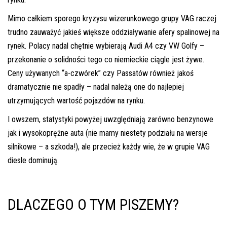
Mimo całkiem sporego kryzysu wizerunkowego grupy VAG raczej
trudno zauważyć jakieś większe oddziaływanie afery spalinowej na
rynek. Polacy nadal chętnie wybierają Audi A4 czy VW Golfy –
przekonanie o solidności tego co niemieckie ciągle jest żywe.
Ceny używanych “a-czwórek” czy Passatów również jakoś
dramatycznie nie spadły – nadal należą one do najlepiej
utrzymujących wartość pojazdów na rynku.
I owszem, statystyki powyżej uwzględniają zarówno benzynowe
jak i wysokoprężne auta (nie mamy niestety podziału na wersje
silnikowe – a szkoda!), ale przecież każdy wie, że w grupie VAG
diesle dominują.
DLACZEGO O TYM PISZEMY?