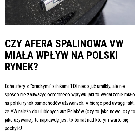
Pomoc w znalezieniu auta w Polsce
Wyszukiwanie samochodu w ogłoszeniach
Kim jesteśmy
CZY AFERA SPALINOWA VW
Referencje
MIAŁA WPŁYW NA POLSKI
Blog
RYNEK?
Cennik
Kontakt
Echa afery z “brudnymi” silnikami TDI nieco już umilkły, ale nie
sposób nie zauważyć ogromnego wpływu jaki to wydarzenie miało
Zamów inspekcję
na polski rynek samochodów używanych. A biorąc pod uwagę fakt,
505
że VW należą do ulubionych aut Polaków (czy to jako nowe, czy to
483
jako używane), to naprawdę jest to temat nad którym warto się
969
pochylić!
kontakt@auto-