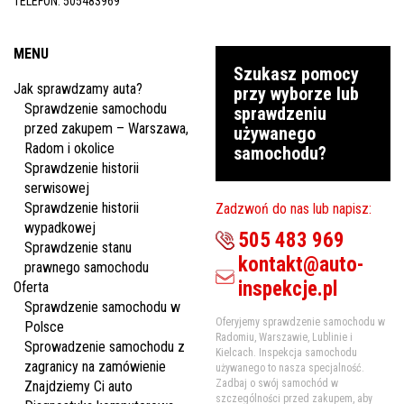
TELEFON:
505483969
MENU
Szukasz pomocy
Jak sprawdzamy auta?
przy wyborze lub
Sprawdzenie samochodu
sprawdzeniu
przed zakupem – Warszawa,
używanego
Radom i okolice
samochodu?
Sprawdzenie historii
serwisowej
Sprawdzenie historii
Zadzwoń do nas lub napisz:
wypadkowej
505 483 969
Sprawdzenie stanu
kontakt@auto-
prawnego samochodu
inspekcje.pl
Oferta
Sprawdzenie samochodu w
Oferyjemy sprawdzenie samochodu w
Polsce
Radomiu, Warszawie, Lublinie i
Sprowadzenie samochodu z
Kielcach. Inspekcja samochodu
zagranicy na zamówienie
używanego to nasza specjalność.
Zadbaj o swój samochód w
Znajdziemy Ci auto
szczególności przed zakupem, aby