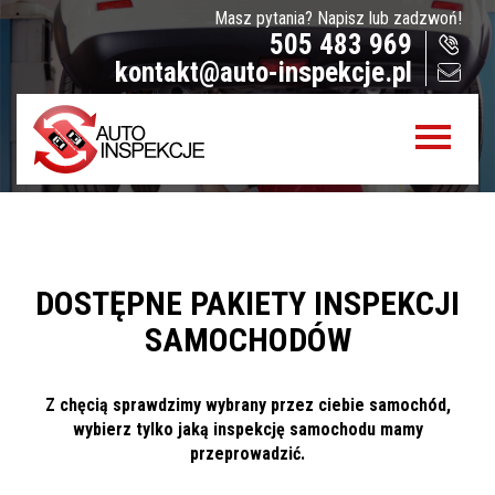
Masz pytania? Napisz lub zadzwoń!
Jak sprawdzamy auta?
505 483 969
kontakt@auto-inspekcje.pl
Sprawdzenie samochodu przed zakupem –
Warszawa, Radom i okolice
Sprawdzenie historii serwisowej
Sprawdzenie historii wypadkowej
Sprawdzenie stanu prawnego samochodu
Oferta
DOSTĘPNE PAKIETY INSPEKCJI
Sprawdzenie samochodu w Polsce
SAMOCHODÓW
Sprowadzenie samochodu z zagranicy na
zamówienie
Z chęcią sprawdzimy wybrany przez ciebie samochód,
Znajdziemy Ci auto
wybierz tylko jaką inspekcję samochodu mamy
przeprowadzić.
Diagnostyka komputerowa – Radom, Warszawa i
okolice