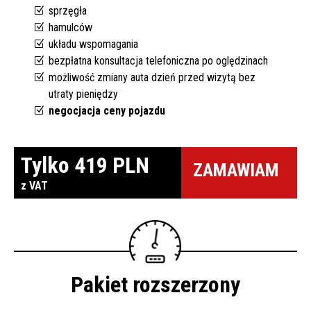
sprzęgła
inspekcje.pl
hamulców
układu wspomagania
26-
600
bezpłatna konsultacja telefoniczna po oględzinach
Radom,
możliwość zmiany auta dzień przed wizytą bez
Woj.
utraty pieniędzy
Mazowieckie
negocjacja ceny pojazdu
Tylko 419 PLN
ZAMAWIAM
z VAT
Pakiet rozszerzony