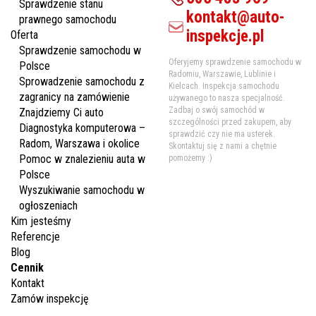
Sprawdzenie stanu
kontakt@auto-
prawnego samochodu
inspekcje.pl
Oferta
Sprawdzenie samochodu w
Oferyjemy sprawdzenie samochodu w
Polsce
Radomiu, Warszawie, Lublinie i
Sprowadzenie samochodu z
Kielcach. Inspekcja samochodu
zagranicy na zamówienie
używanego to nasza specjalność.
Zadbaj o swój samochód w
Znajdziemy Ci auto
szczególności przed zakupem, aby
Diagnostyka komputerowa –
sprawdzić czy nie ma usterek.
Radom, Warszawa i okolice
Skontaktuj się z nami a chętnie
Pomoc w znalezieniu auta w
pomożemy :)
Polsce
Wyszukiwanie samochodu w
ogłoszeniach
Kim jesteśmy
Referencje
Blog
Cennik
Kontakt
Zamów inspekcję