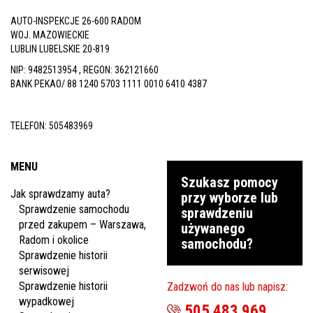
AUTO-INSPEKCJE 26-600 RADOM
WOJ. MAZOWIECKIE
LUBLIN LUBELSKIE 20-819
NIP: 9482513954 , REGON: 362121660
BANK PEKAO/ 88 1240 5703 1111 0010 6410 4387
TELEFON:
505483969
MENU
Szukasz pomocy
Jak sprawdzamy auta?
przy wyborze lub
Sprawdzenie samochodu
sprawdzeniu
przed zakupem – Warszawa,
używanego
Radom i okolice
samochodu?
Sprawdzenie historii
serwisowej
Sprawdzenie historii
Zadzwoń do nas lub napisz:
wypadkowej
505 483 969