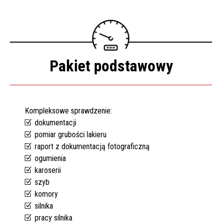
Pomoc w znalezieniu auta w Polsce
Wyszukiwanie samochodu w ogłoszeniach
Kim jesteśmy
Pakiet podstawowy
Referencje
Blog
Kompleksowe sprawdzenie:
Cennik
dokumentacji
pomiar grubości lakieru
Kontakt
raport z dokumentacją fotograficzną
Zamów inspekcję
ogumienia
karoserii
505
szyb
483
komory
969
silnika
pracy silnika
kontakt@auto-