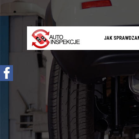
Jak sprawdzamy auta?
Sprawdzenie samochodu przed zakupem –
Warszawa, Radom i okolice
Sprawdzenie historii serwisowej
JAK SPRAWDZA
Sprawdzenie historii wypadkowej
Sprawdzenie stanu prawnego samochodu
Oferta
Sprawdzenie samochodu w Polsce
Sprowadzenie samochodu z zagranicy na
zamówienie
Znajdziemy Ci auto
Diagnostyka komputerowa – Radom, Warszawa i
okolice