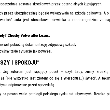
 niepotrzebnie zostanie skreślonych przez potencjalnych kupujących.
ody przez ubezpieczalnię będzie wskazywała na szkodę całkowitą. A o
 wartość auta jest stosunkowo niewielka, a roboczogodzina za n
ady? Choćby Volvo albo Lexus.
iać nawet pobieżną dokumentację zdjęciową szkody
byśmy takie sytuacje jak powyżej.
SZY I SPOKOJU”
. Jej autorem jest rapujący poseł – czyli Liroy, znany zresztą
e, że “Nie wszystko jest złotem co się z wierzchu (…) świeci”. A taki
edynie odpicowane przed sprzedażą.
y na pewno wiele patologii polskiego rynku aut używanych. Rzadko p