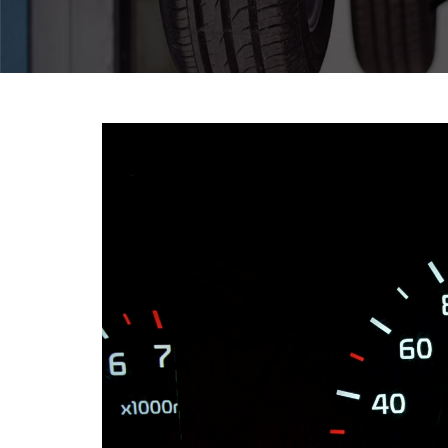
Pomoc w znalezieniu auta w Polsce
Wyszukiwanie samochodu w ogłoszeniach
Kim jesteśmy
Referencje
Blog
Cennik
Kontakt
Zamów inspekcję
505
483
969
kontakt@auto-