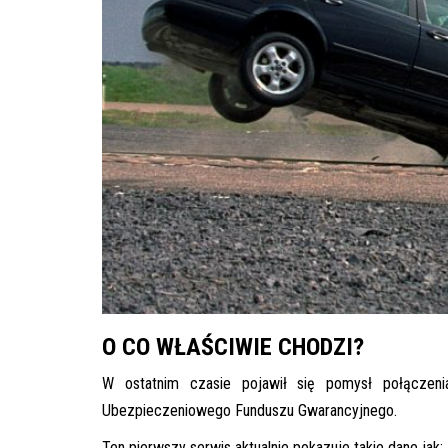
O CO WŁAŚCIWIE CHODZI?
W ostatnim czasie pojawił się pomysł połączenia 
Ubezpieczeniowego Funduszu Gwarancyjnego.
Ten pierwszy serwis aktualnie pokazuje takie dane jak: