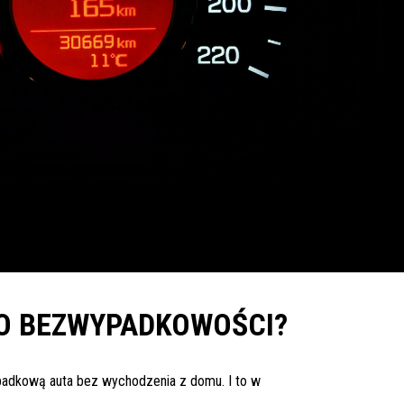
 O BEZWYPADKOWOŚCI?
wypadkową auta bez wychodzenia z domu. I to w