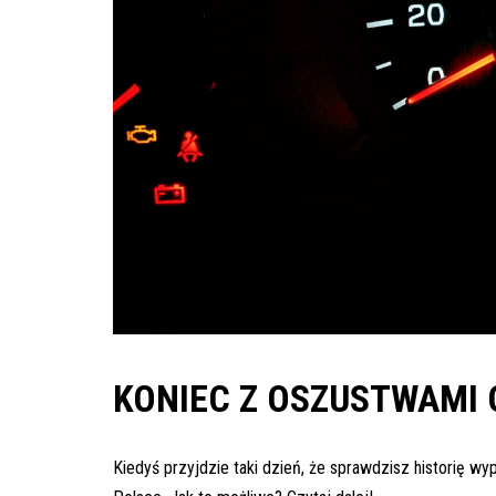
inspekcje.pl
26-
600
Radom,
Woj.
Mazowieckie
KONIEC Z OSZUSTWAMI
Kiedyś przyjdzie taki dzień, że sprawdzisz historię 