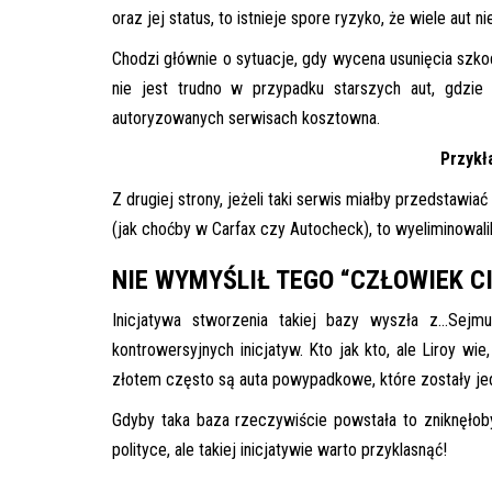
oraz jej status, to istnieje spore ryzyko, że wiele aut
Chodzi głównie o sytuacje, gdy wycena usunięcia szk
nie jest trudno w przypadku starszych aut, gdzie
autoryzowanych serwisach kosztowna.
Przykł
Z drugiej strony, jeżeli taki serwis miałby przedstaw
(jak choćby w Carfax czy Autocheck), to wyeliminowali
NIE WYMYŚLIŁ TEGO “CZŁOWIEK CI
Inicjatywa stworzenia takiej bazy wyszła z…Sejmu
kontrowersyjnych inicjatyw. Kto jak kto, ale Liroy wi
złotem często są auta powypadkowe, które zostały j
Gdyby taka baza rzeczywiście powstała to zniknęłob
polityce, ale takiej inicjatywie warto przyklasnąć!