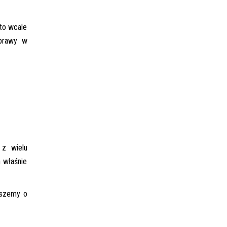
 to wcale
aprawy w
 z wielu
m właśnie
iszemy o