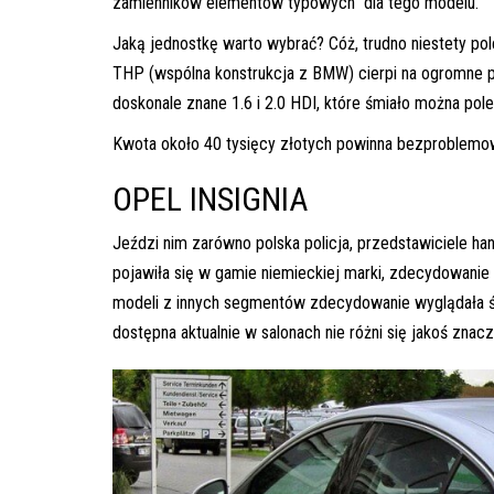
zamienników elementów typowych dla tego modelu.
Jaką jednostkę warto wybrać? Cóż, trudno niestety polec
THP (wspólna konstrukcja z BMW) cierpi na ogromne pro
doskonale znane 1.6 i 2.0 HDI, które śmiało można po
Kwota około 40 tysięcy złotych powinna bezproblemow
OPEL INSIGNIA
Jeździ nim zarówno polska policja, przedstawiciele hand
pojawiła się w gamie niemieckiej marki, zdecydowanie 
modeli z innych segmentów zdecydowanie wyglądała świ
dostępna aktualnie w salonach nie różni się jakoś znac