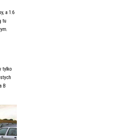
y, a 1.6
ą tu
wym.
y tylko
istych
a B