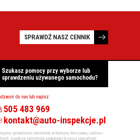
SPRAWDŹ NASZ CENNIK
Szukasz pomocy przy wyborze lub
sprawdzeniu używanego samochodu?
dzwoń do nas lub napisz:
505 483 969
kontakt@auto-inspekcje.pl
eryjemy sprawdzenie samochodu w Radomiu, Warszawie, Lublinie i
elcach. Inspekcja samochodu używanego to nasza specjalność.