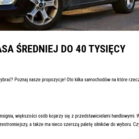
ASA ŚREDNIEJ DO 40 TYSIĘCY
o wybrać? Poznaj nasze propozycje! Oto kilka samochodów na które rzec
nsignia, większości osób kojarzy się z przedstawicielami handlowymi. 
zestronniejszy, a także ma nieco szerszą paletę silników do wyboru. C