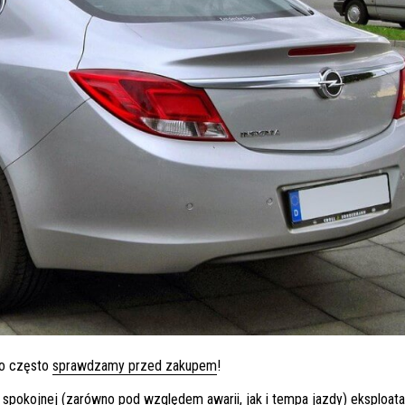
zo często
sprawdzamy przed zakupem
!
e spokojnej (zarówno pod względem awarii, jak i tempa jazdy) eksploatac