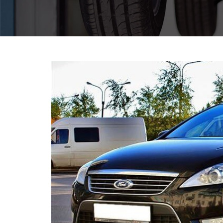
Pomoc w znalezieniu auta w Polsce
Wyszukiwanie samochodu w ogłoszeniach
Kim jesteśmy
Referencje
Blog
Cennik
Kontakt
Zamów inspekcję
505
483
969
kontakt@auto-