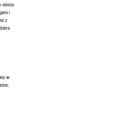
e obniża
gami i
na z
 dobra
any w
ażne,