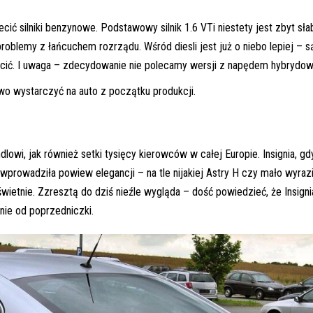
ić silniki benzynowe. Podstawowy silnik 1.6 VTi niestety jest zbyt słab
blemy z łańcuchem rozrządu. Wśród diesli jest już o niebo lepiej – s
lecić. I uwaga – zdecydowanie nie polecamy wersji z napędem hybrydo
o wystarczyć na auto z początku produkcji.
lowi, jak również setki tysięcy kierowców w całej Europie. Insignia, gd
wprowadziła powiew elegancji – na tle nijakiej Astry H czy mało wyraz
etnie. Zzresztą do dziś nieźle wygląda – dość powiedzieć, że Insigni
znie od poprzedniczki.