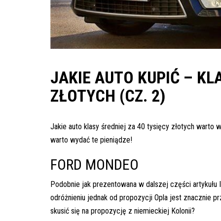
inspekcje.pl
26-
600
Radom,
Woj.
JAKIE AUTO KUPIĆ – KL
Mazowieckie
ZŁOTYCH (CZ. 2)
Jakie auto klasy średniej za 40 tysięcy złotych wart
warto wydać te pieniądze!
FORD MONDEO
Podobnie jak prezentowana w dalszej części artykułu I
odróżnieniu jednak od propozycji Opla jest znacznie pr
skusić się na propozycję z niemieckiej Kolonii?