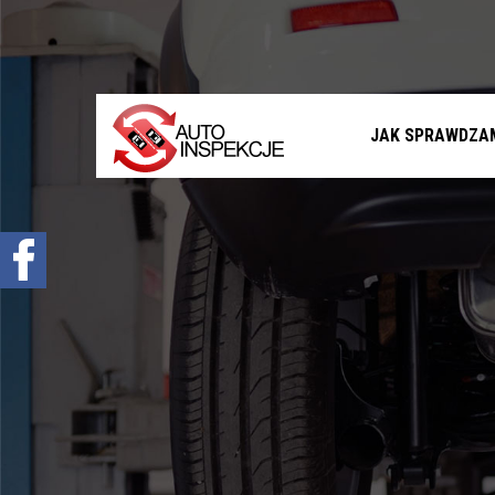
Jak sprawdzamy auta?
Sprawdzenie samochodu przed zakupem –
Warszawa, Radom i okolice
Sprawdzenie historii serwisowej
JAK SPRAWDZA
Sprawdzenie historii wypadkowej
Sprawdzenie stanu prawnego samochodu
Oferta
Sprawdzenie samochodu w Polsce
Sprowadzenie samochodu z zagranicy na
zamówienie
Znajdziemy Ci auto
Diagnostyka komputerowa – Radom, Warszawa i
okolice