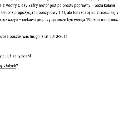
e z Vectry C czy Zafiry motor jest po prostu poprawny – poza kołami
 Osobna propozycja to benzynowy 1.4T, ale ten raczej nie zmieści się 
na rozważyć – ciekawą propozycją może być wersja 195 koni mechanic
ożesz poszukiwać Insigni z lat 2010-2011.
taj już za tydzień!
cy złotych
?