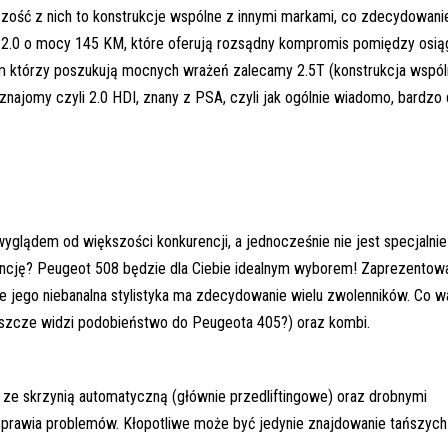
zość z nich to konstrukcje wspólne z innymi markami, co zdecydowani
i 2.0 o mocy 145 KM, które oferują rozsądny kompromis pomiędzy osią
ym którzy poszukują mocnych wrażeń zalecamy 2.5T (konstrukcja wspól
 znajomy czyli 2.0 HDI, znany z PSA, czyli jak ogólnie wiadomo, bardzo
yglądem od większości konkurencji, a jednocześnie nie jest specjalnie
ancję? Peugeot 508 będzie dla Ciebie idealnym wyborem! Zaprezentow
 ale jego niebanalna stylistyka ma zdecydowanie wielu zwolenników. Co w
eszcze widzi podobieństwo do Peugeota 405?) oraz kombi.
 ze skrzynią automatyczną (głównie przedliftingowe) oraz drobnymi
 sprawia problemów. Kłopotliwe może być jedynie znajdowanie tańszych