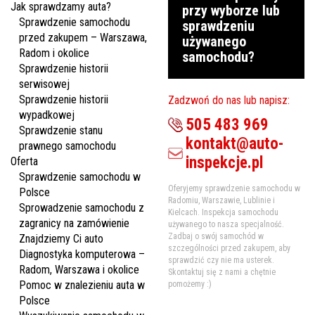
Jak sprawdzamy auta?
przy wyborze lub
Sprawdzenie samochodu
sprawdzeniu
przed zakupem – Warszawa,
używanego
Radom i okolice
samochodu?
Sprawdzenie historii
serwisowej
Sprawdzenie historii
Zadzwoń do nas lub napisz:
wypadkowej
505 483 969
Sprawdzenie stanu
kontakt@auto-
prawnego samochodu
inspekcje.pl
Oferta
Sprawdzenie samochodu w
Oferyjemy sprawdzenie samochodu w
Polsce
Radomiu, Warszawie, Lublinie i
Sprowadzenie samochodu z
Kielcach. Inspekcja samochodu
zagranicy na zamówienie
używanego to nasza specjalność.
Zadbaj o swój samochód w
Znajdziemy Ci auto
szczególności przed zakupem, aby
Diagnostyka komputerowa –
sprawdzić czy nie ma usterek.
Radom, Warszawa i okolice
Skontaktuj się z nami a chętnie
Pomoc w znalezieniu auta w
pomożemy :)
Polsce