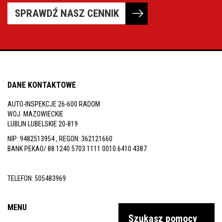
inspekcje.pl
SPRAWDŹ NASZ CENNIK
26-
600
Radom,
Woj.
Mazowieckie
DANE KONTAKTOWE
AUTO-INSPEKCJE 26-600 RADOM
WOJ. MAZOWIECKIE
LUBLIN LUBELSKIE 20-819
NIP: 9482513954 , REGON: 362121660
BANK PEKAO/ 88 1240 5703 1111 0010 6410 4387
TELEFON:
505483969
MENU
Szukasz pomocy