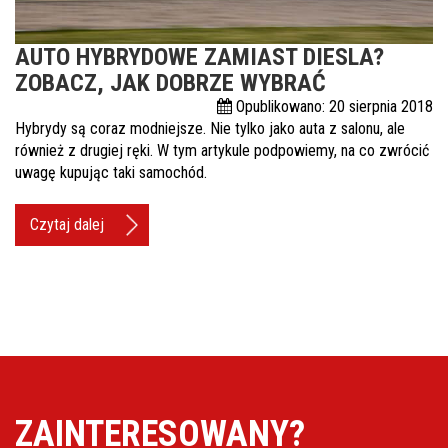
Pomoc w znalezieniu auta w Polsce
AUTO HYBRYDOWE ZAMIAST DIESLA?
Wyszukiwanie samochodu w ogłoszeniach
ZOBACZ, JAK DOBRZE WYBRAĆ
Opublikowano: 20 sierpnia 2018
Kim jesteśmy
Hybrydy są coraz modniejsze. Nie tylko jako auta z salonu, ale
również z drugiej ręki. W tym artykule podpowiemy, na co zwrócić
Referencje
uwagę kupując taki samochód.
Blog
Czytaj dalej
Cennik
Kontakt
Zamów inspekcję
505
483
969
ZAINTERESOWANY?
kontakt@auto-