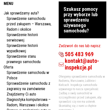
MENU
Szukasz pomocy
Jak sprawdzamy auta?
przy wyborze lub
Sprawdzenie samochodu
sprawdzeniu
przed zakupem – Warszawa,
używanego
Radom i okolice
samochodu?
Sprawdzenie historii
serwisowej
Sprawdzenie historii
Zadzwoń do nas lub napisz:
wypadkowej
505 483 969
Sprawdzenie stanu
kontakt@auto-
prawnego samochodu
inspekcje.pl
Oferta
Sprawdzenie samochodu w
Oferyjemy sprawdzenie samochodu w
Polsce
Radomiu, Warszawie, Lublinie i
Sprowadzenie samochodu z
Kielcach. Inspekcja samochodu
zagranicy na zamówienie
używanego to nasza specjalność.
Zadbaj o swój samochód w
Znajdziemy Ci auto
szczególności przed zakupem, aby
Diagnostyka komputerowa –
sprawdzić czy nie ma usterek.
Radom, Warszawa i okolice
Skontaktuj się z nami a chętnie
pomożemy :)