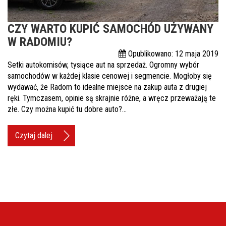
Pomoc w znalezieniu auta w Polsce
CZY WARTO KUPIĆ SAMOCHÓD UŻYWANY
Wyszukiwanie samochodu w ogłoszeniach
W RADOMIU?
Opublikowano: 12 maja 2019
Kim jesteśmy
Setki autokomisów, tysiące aut na sprzedaż. Ogromny wybór
samochodów w każdej klasie cenowej i segmencie. Mogłoby się
Referencje
wydawać, że Radom to idealne miejsce na zakup auta z drugiej
Blog
ręki. Tymczasem, opinie są skrajnie różne, a wręcz przeważają te
złe. Czy można kupić tu dobre auto?…
Cennik
Czytaj dalej
Kontakt
Zamów inspekcję
505
483
969
kontakt@auto-