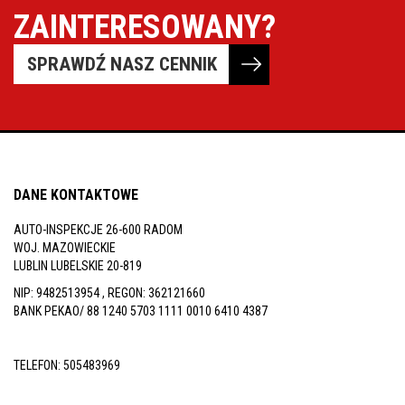
inspekcje.pl
ZAINTERESOWANY?
26-
SPRAWDŹ NASZ CENNIK
600
Radom,
Woj.
Mazowieckie
DANE KONTAKTOWE
AUTO-INSPEKCJE 26-600 RADOM
WOJ. MAZOWIECKIE
LUBLIN LUBELSKIE 20-819
NIP: 9482513954 , REGON: 362121660
BANK PEKAO/ 88 1240 5703 1111 0010 6410 4387
TELEFON:
505483969