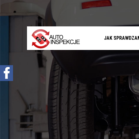
Jak sprawdzamy auta?
Sprawdzenie samochodu przed zakupem –
Warszawa, Radom i okolice
Sprawdzenie historii serwisowej
JAK SPRAWDZA
Sprawdzenie historii wypadkowej
Sprawdzenie stanu prawnego samochodu
Oferta
Sprawdzenie samochodu w Polsce
Sprowadzenie samochodu z zagranicy na
zamówienie
Znajdziemy Ci auto
Diagnostyka komputerowa – Radom, Warszawa i
okolice