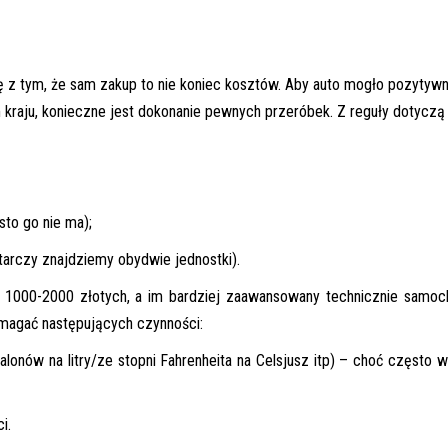
ę z tym, że sam zakup to nie koniec kosztów. Aby auto mogło pozytywn
kraju, konieczne jest dokonanie pewnych przeróbek. Z reguły dotyczą
to go nie ma);
tarczy znajdziemy obydwie jednostki).
o 1000-2000 złotych, a im bardziej zaawansowany technicznie samoc
agać następujących czynności:
nów na litry/ze stopni Fahrenheita na Celsjusz itp) – choć często w
i.