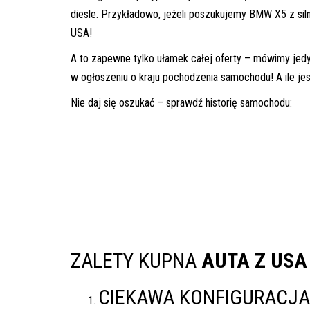
inspekcje.pl
diesle. Przykładowo, jeżeli poszukujemy BMW X5 z si
USA!
26-
A to zapewne tylko ułamek całej oferty – mówimy jedy
600
Radom,
w ogłoszeniu o kraju pochodzenia samochodu! A ile je
Woj.
Nie daj się oszukać – sprawdź historię samochodu:
Mazowieckie
ZALETY KUPNA
AUTA Z USA
CIEKAWA KONFIGURACJA