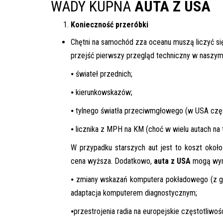
WADY KUPNA
AUTA Z USA
Konieczność przeróbki
Chętni na samochód zza oceanu muszą liczyć si
przejść pierwszy przegląd techniczny w naszym 
⦁
świateł przednich;
⦁
kierunkowskazów;
⦁
tylnego światła przeciwmgłowego (w USA częs
⦁
licznika z MPH na KM (choć w wielu autach na 
W przypadku starszych aut jest to koszt okoł
cena wyższa. Dodatkowo,
auta z USA
mogą wym
⦁
zmiany wskazań komputera pokładowego (z galo
adaptacja komputerem diagnostycznym;
⦁
przestrojenia radia na europejskie częstotliwośc