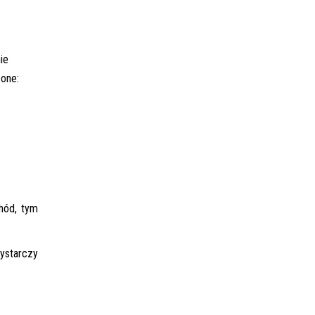
ie
 one:
hód, tym
ystarczy