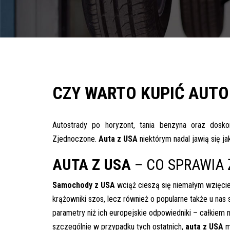
Pomoc w znalezieniu auta w Polsce
Wyszukiwanie samochodu w ogłoszeniach
Kim jesteśmy
Referencje
CZY WARTO KUPIĆ AUTO
Blog
Cennik
Autostrady po horyzont, tania benzyna oraz dosko
Zjednoczone.
Auta z USA
niektórym nadal jawią się j
Kontakt
AUTA Z USA
– CO SPRAWIA 
Zamów inspekcję
505
Samochody z USA
wciąż cieszą się niemałym wzięcie
483
krążowniki szos, lecz również o popularne także u na
969
parametry niż ich europejskie odpowiedniki – całkiem n
szczególnie w przypadku tych ostatnich,
auta z USA
m
kontakt@auto-