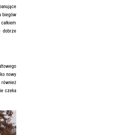
panujące
a biegów
 całkiem
ć dobrze
ultowego
jako nowy
 również
nie czeka