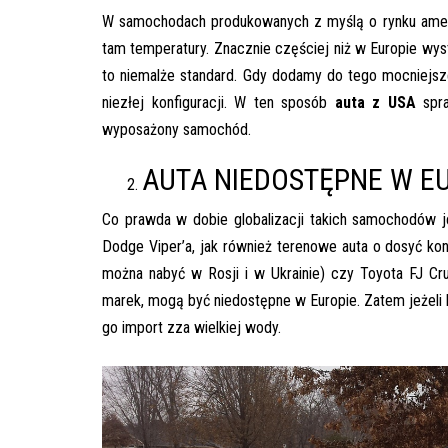
W samochodach produkowanych z myślą o rynku amery
tam temperatury. Znacznie częściej niż w Europie wy
to niemalże standard. Gdy dodamy do tego mocniejsze
niezłej konfiguracji. W ten sposób
auta z USA
spra
wyposażony samochód.
AUTA NIEDOSTĘPNE W E
Co prawda w dobie globalizacji takich samochodów 
Dodge Viper’a, jak również terenowe auta o dosyć kon
można nabyć w Rosji i w Ukrainie) czy Toyota FJ Crui
marek, mogą być niedostępne w Europie. Zatem jeżeli
go import zza wielkiej wody.