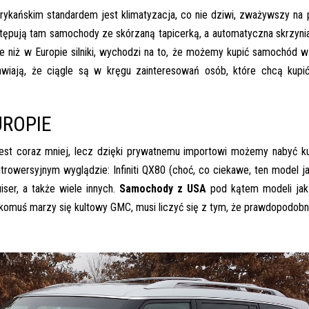
kańskim standardem jest klimatyzacja, co nie dziwi, zważywszy na 
stępują tam samochody ze skórzaną tapicerką, a automatyczna skrzyni
 niż w Europie silniki, wychodzi na to, że możemy kupić samochód w
wiają, że ciągle są w kręgu zainteresowań osób, które chcą kupi
UROPIE
jest coraz mniej, lecz dzięki prywatnemu importowi możemy nabyć k
trowersyjnym wyglądzie: Infiniti QX80 (choć, co ciekawe, ten model 
ser, a także wiele innych.
Samochody z USA
pod kątem modeli jak
 komuś marzy się kultowy GMC, musi liczyć się z tym, że prawdopodob