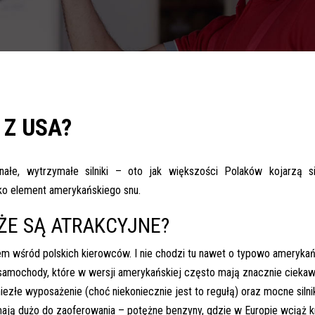
 Z USA?
nałe, wytrzymałe silniki – oto jak większości Polaków kojarzą s
ako element amerykańskiego snu.
ŻE SĄ ATRAKCYJNE?
m wśród polskich kierowców. I nie chodzi tu nawet o typowo amerykań
s samochody, które w wersji amerykańskiej często mają znacznie cieka
iezłe wyposażenie (choć niekoniecznie jest to regułą) oraz mocne silnik
ają dużo do zaoferowania – potężne benzyny, gdzie w Europie wciąż k