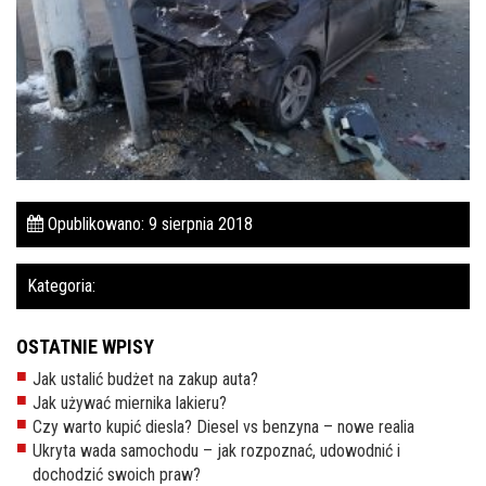
Pomoc w znalezieniu auta w Polsce
Wyszukiwanie samochodu w ogłoszeniach
Kim jesteśmy
Referencje
Blog
Opublikowano: 9 sierpnia 2018
Cennik
Kategoria:
Kontakt
Zamów inspekcję
OSTATNIE WPISY
Jak ustalić budżet na zakup auta?
505
Jak używać miernika lakieru?
483
Czy warto kupić diesla? Diesel vs benzyna – nowe realia
969
Ukryta wada samochodu – jak rozpoznać, udowodnić i
dochodzić swoich praw?
kontakt@auto-