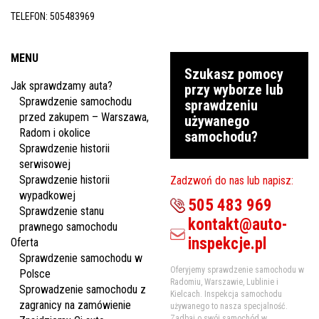
TELEFON:
505483969
MENU
Szukasz pomocy
Jak sprawdzamy auta?
przy wyborze lub
Sprawdzenie samochodu
sprawdzeniu
przed zakupem – Warszawa,
używanego
Radom i okolice
samochodu?
Sprawdzenie historii
serwisowej
Sprawdzenie historii
Zadzwoń do nas lub napisz:
wypadkowej
505 483 969
Sprawdzenie stanu
kontakt@auto-
prawnego samochodu
inspekcje.pl
Oferta
Sprawdzenie samochodu w
Oferyjemy sprawdzenie samochodu w
Polsce
Radomiu, Warszawie, Lublinie i
Sprowadzenie samochodu z
Kielcach. Inspekcja samochodu
zagranicy na zamówienie
używanego to nasza specjalność.
Zadbaj o swój samochód w