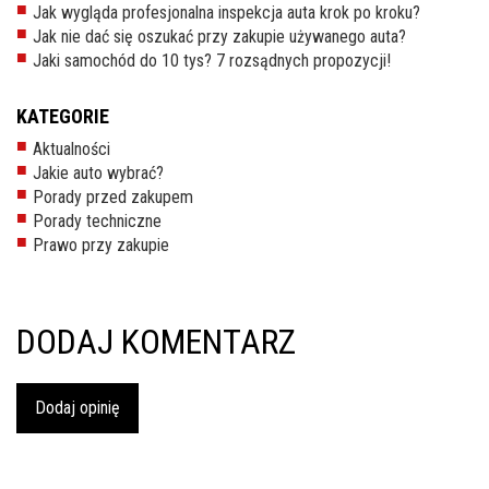
Jak wygląda profesjonalna inspekcja auta krok po kroku?
inspekcje.pl
Jak nie dać się oszukać przy zakupie używanego auta?
Jaki samochód do 10 tys? 7 rozsądnych propozycji!
26-
600
KATEGORIE
Radom,
Woj.
Aktualności
Mazowieckie
Jakie auto wybrać?
Porady przed zakupem
Porady techniczne
Prawo przy zakupie
DODAJ KOMENTARZ
Dodaj opinię