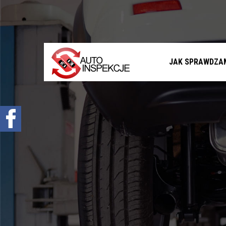
Jak sprawdzamy auta?
Sprawdzenie samochodu przed zakupem –
Warszawa, Radom i okolice
Sprawdzenie historii serwisowej
JAK SPRAWDZA
Sprawdzenie historii wypadkowej
Sprawdzenie stanu prawnego samochodu
Oferta
Sprawdzenie samochodu w Polsce
Sprowadzenie samochodu z zagranicy na
zamówienie
Znajdziemy Ci auto
Diagnostyka komputerowa – Radom, Warszawa i
okolice