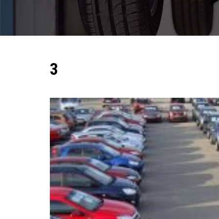
Pomoc w znalezieniu auta w Polsce
Wyszukiwanie samochodu w ogłoszeniach
Kim jesteśmy
3
Referencje
Blog
Cennik
Kontakt
Zamów inspekcję
505
483
969
kontakt@auto-