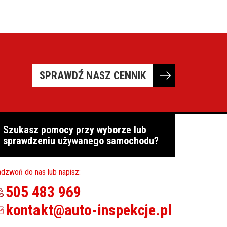
SPRAWDŹ NASZ CENNIK
Szukasz pomocy przy wyborze lub
sprawdzeniu używanego samochodu?
dzwoń do nas lub napisz:
505 483 969
kontakt@auto-inspekcje.pl