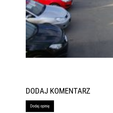
inspekcje.pl
26-
600
Radom,
Woj.
Mazowieckie
DODAJ KOMENTARZ
Dodaj opinię