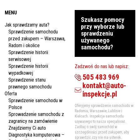
MENU
Szukasz pomocy
Jak sprawdzamy auta?
przy wyborze lub
Sprawdzenie samochodu
sprawdzeniu
przed zakupem – Warszawa,
używanego
Radom i okolice
samochodu?
Sprawdzenie historii
serwisowej
Sprawdzenie historii
Zadzwoń do nas lub napisz:
wypadkowej
505 483 969
Sprawdzenie stanu
kontakt@auto-
prawnego samochodu
inspekcje.pl
Oferta
Sprawdzenie samochodu w
Oferyjemy sprawdzenie samochodu w
Polsce
Radomiu, Warszawie, Lublinie i
Sprowadzenie samochodu z
Kielcach. Inspekcja samochodu
zagranicy na zamówienie
używanego to nasza specjalność.
Zadbaj o swój samochód w
Znajdziemy Ci auto
szczególności przed zakupem, aby
Diagnostyka komputerowa –
sprawdzić czy nie ma usterek.