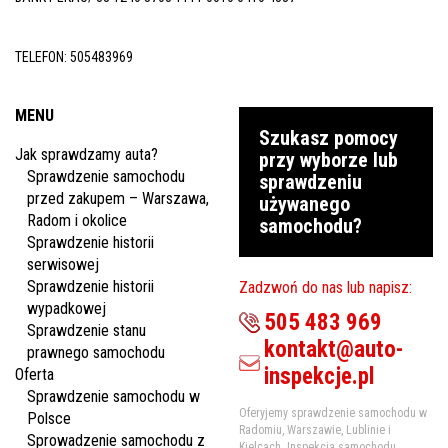
inspekcje.pl
TELEFON:
505483969
26-
600
Radom,
MENU
Woj.
Szukasz pomocy
Mazowieckie
Jak sprawdzamy auta?
przy wyborze lub
Sprawdzenie samochodu
sprawdzeniu
przed zakupem – Warszawa,
używanego
Radom i okolice
samochodu?
Sprawdzenie historii
serwisowej
Sprawdzenie historii
Zadzwoń do nas lub napisz:
wypadkowej
505 483 969
Sprawdzenie stanu
kontakt@auto-
prawnego samochodu
inspekcje.pl
Oferta
Sprawdzenie samochodu w
Oferyjemy sprawdzenie samochodu w
Polsce
Radomiu, Warszawie, Lublinie i
Sprowadzenie samochodu z
Kielcach. Inspekcja samochodu