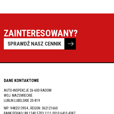
Pomoc w znalezieniu auta w Polsce
Wyszukiwanie samochodu w ogłoszeniach
Kim jesteśmy
ZAINTERESOWANY?
Referencje
SPRAWDŹ NASZ CENNIK
Blog
Cennik
Kontakt
Zamów inspekcję
DANE KONTAKTOWE
505
AUTO-INSPEKCJE 26-600 RADOM
483
WOJ. MAZOWIECKIE
LUBLIN LUBELSKIE 20-819
969
NIP: 9482513954 , REGON: 362121660
kontakt@auto-
BANK PEKAO/ 88 1240 5703 1111 0010 6410 4387