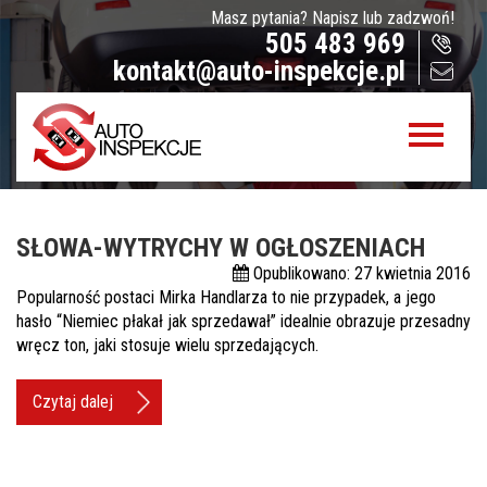
Masz pytania? Napisz lub zadzwoń!
Jak sprawdzamy auta?
505 483 969
kontakt@auto-inspekcje.pl
Sprawdzenie samochodu przed zakupem –
Warszawa, Radom i okolice
Sprawdzenie historii serwisowej
Sprawdzenie historii wypadkowej
Sprawdzenie stanu prawnego samochodu
SŁOWA-WYTRYCHY W OGŁOSZENIACH
Oferta
Opublikowano: 27 kwietnia 2016
Popularność postaci Mirka Handlarza to nie przypadek, a jego
Sprawdzenie samochodu w Polsce
hasło “Niemiec płakał jak sprzedawał” idealnie obrazuje przesadny
wręcz ton, jaki stosuje wielu sprzedających.
Sprowadzenie samochodu z zagranicy na
zamówienie
Czytaj dalej
Znajdziemy Ci auto
Diagnostyka komputerowa – Radom, Warszawa i
okolice