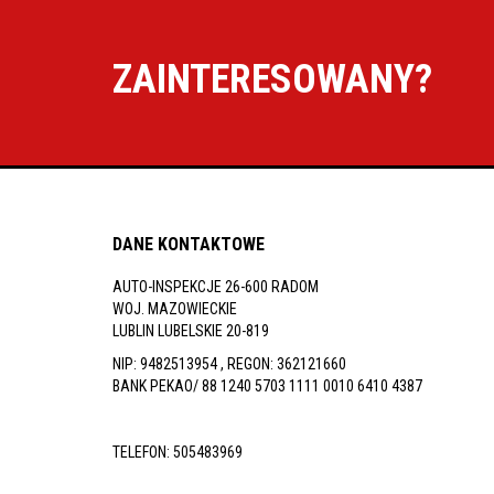
inspekcje.pl
ZAINTERESOWANY?
26-
600
Radom,
Woj.
Mazowieckie
DANE KONTAKTOWE
AUTO-INSPEKCJE 26-600 RADOM
WOJ. MAZOWIECKIE
LUBLIN LUBELSKIE 20-819
NIP: 9482513954 , REGON: 362121660
BANK PEKAO/ 88 1240 5703 1111 0010 6410 4387
TELEFON:
505483969