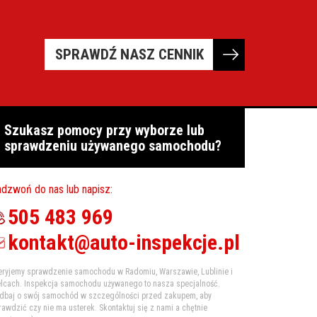
SPRAWDŹ NASZ CENNIK
Szukasz pomocy przy wyborze lub
sprawdzeniu używanego samochodu?
dzwoń do nas lub napisz:
505 483 969
kontakt@auto-inspekcje.pl
eryjemy sprawdzenie samochodu w Radomiu, Warszawie, Lublinie i
elcach. Inspekcja samochodu używanego to nasza specjalność.
dbaj o swój samochód w szczególności przed zakupem, aby
rawdzić czy nie ma usterek. Skontaktuj się z nami a chętnie