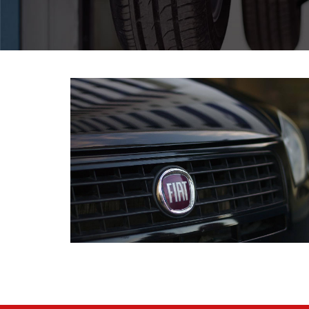
Pomoc w znalezieniu auta w Polsce
Wyszukiwanie samochodu w ogłoszeniach
Kim jesteśmy
Referencje
Blog
Cennik
Kontakt
Zamów inspekcję
505
483
969
kontakt@auto-