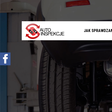
Jak sprawdzamy auta?
Sprawdzenie samochodu przed zakupem –
Warszawa, Radom i okolice
Sprawdzenie historii serwisowej
JAK SPRAWDZA
Sprawdzenie historii wypadkowej
Sprawdzenie stanu prawnego samochodu
Oferta
Sprawdzenie samochodu w Polsce
Sprowadzenie samochodu z zagranicy na
zamówienie
Znajdziemy Ci auto
Diagnostyka komputerowa – Radom, Warszawa i
okolice