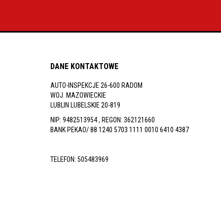
inspekcje.pl
26-
600
Radom,
Woj.
DANE KONTAKTOWE
Mazowieckie
AUTO-INSPEKCJE 26-600 RADOM
WOJ. MAZOWIECKIE
LUBLIN LUBELSKIE 20-819
NIP: 9482513954 , REGON: 362121660
BANK PEKAO/ 88 1240 5703 1111 0010 6410 4387
TELEFON:
505483969