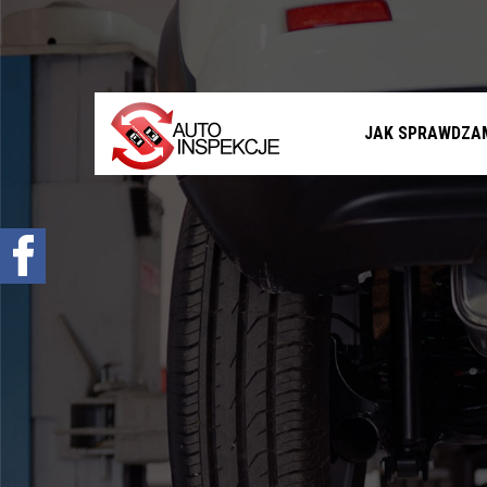
Jak sprawdzamy auta?
Sprawdzenie samochodu przed zakupem –
Warszawa, Radom i okolice
Sprawdzenie historii serwisowej
JAK SPRAWDZA
Sprawdzenie historii wypadkowej
Sprawdzenie stanu prawnego samochodu
Oferta
Sprawdzenie samochodu w Polsce
Sprowadzenie samochodu z zagranicy na
zamówienie
Znajdziemy Ci auto
Diagnostyka komputerowa – Radom, Warszawa i
okolice