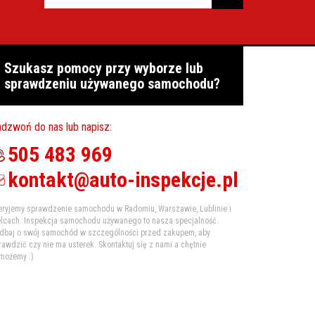
Szukasz pomocy przy wyborze lub
sprawdzeniu używanego samochodu?
dzwoń do nas lub napisz:
505 483 969
kontakt@auto-inspekcje.pl
eryjemy sprawdzenie samochodu w Radomiu, Warszawie, Lublinie i
elcach. Inspekcja samochodu używanego to nasza specjalność.
dbaj o swój samochód w szczególności przed zakupem, aby
rawdzić czy nie ma usterek. Skontaktuj się z nami a chętnie
możemy :)