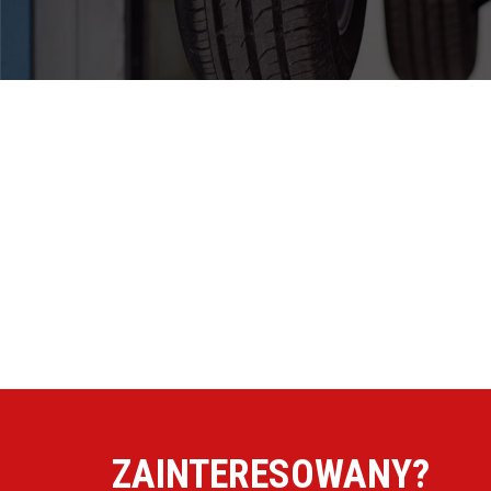
Pomoc w znalezieniu auta w Polsce
Wyszukiwanie samochodu w ogłoszeniach
Kim jesteśmy
Referencje
Blog
Cennik
Kontakt
Zamów inspekcję
505
483
969
ZAINTERESOWANY?
kontakt@auto-