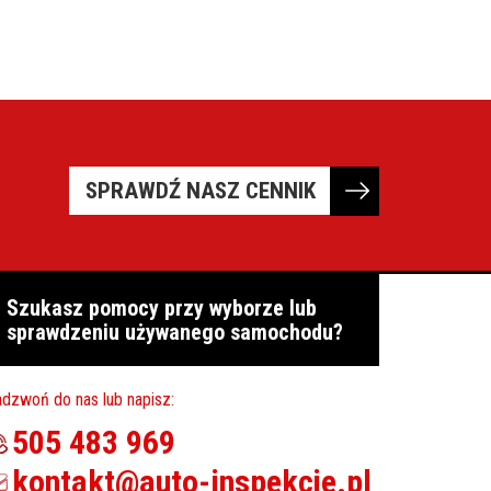
SPRAWDŹ NASZ CENNIK
Szukasz pomocy przy wyborze lub
sprawdzeniu używanego samochodu?
dzwoń do nas lub napisz:
505 483 969
kontakt@auto-inspekcje.pl