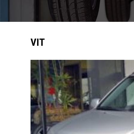
Pomoc w znalezieniu auta w Polsce
Wyszukiwanie samochodu w ogłoszeniach
Kim jesteśmy
VIT
Referencje
Blog
Cennik
Kontakt
Zamów inspekcję
505
483
969
kontakt@auto-