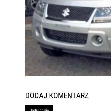
inspekcje.pl
26-
600
Radom,
Woj.
Mazowieckie
DODAJ KOMENTARZ
Dodaj opinię