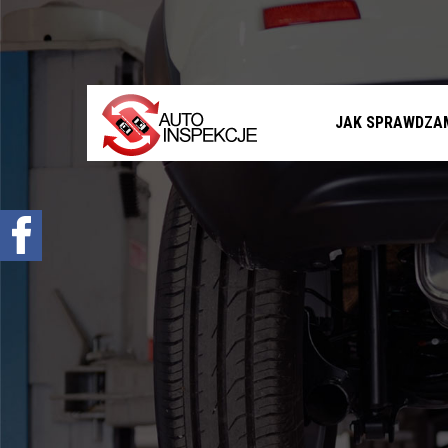
Jak sprawdzamy auta?
Sprawdzenie samochodu przed zakupem –
Warszawa, Radom i okolice
Sprawdzenie historii serwisowej
JAK SPRAWDZA
Sprawdzenie historii wypadkowej
Sprawdzenie stanu prawnego samochodu
Oferta
Sprawdzenie samochodu w Polsce
Sprowadzenie samochodu z zagranicy na
zamówienie
Znajdziemy Ci auto
Diagnostyka komputerowa – Radom, Warszawa i
okolice