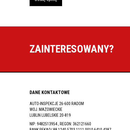
ZAINTERESOWANY?
DANE KONTAKTOWE
AUTO-INSPEKCJE 26-600 RADOM
WOJ. MAZOWIECKIE
LUBLIN LUBELSKIE 20-819
NIP: 9482513954 , REGON: 362121660
BANK PEKAO/ 88 1240 5703 1111 0010 6410 4387