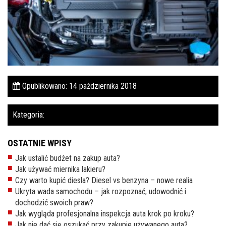
Pomoc w znalezieniu auta w Polsce
Wyszukiwanie samochodu w ogłoszeniach
Kim jesteśmy
Referencje
Opublikowano: 14 października 2018
Blog
Kategoria:
Cennik
Kontakt
OSTATNIE WPISY
Jak ustalić budżet na zakup auta?
Zamów inspekcję
Jak używać miernika lakieru?
505
Czy warto kupić diesla? Diesel vs benzyna – nowe realia
483
Ukryta wada samochodu – jak rozpoznać, udowodnić i
969
dochodzić swoich praw?
Jak wygląda profesjonalna inspekcja auta krok po kroku?
kontakt@auto-
Jak nie dać się oszukać przy zakupie używanego auta?