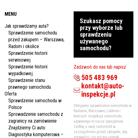
MENU
Szukasz pomocy
Jak sprawdzamy auta?
przy wyborze lub
Sprawdzenie samochodu
sprawdzeniu
przed zakupem – Warszawa,
używanego
Radom i okolice
samochodu?
Sprawdzenie historii
serwisowej
Sprawdzenie historii
Zadzwoń do nas lub napisz:
wypadkowej
505 483 969
Sprawdzenie stanu
kontakt@auto-
prawnego samochodu
inspekcje.pl
Oferta
Sprawdzenie samochodu w
Oferyjemy sprawdzenie samochodu w
Polsce
Radomiu, Warszawie, Lublinie i
Sprowadzenie samochodu z
Kielcach. Inspekcja samochodu
zagranicy na zamówienie
używanego to nasza specjalność.
Zadbaj o swój samochód w
Znajdziemy Ci auto
szczególności przed zakupem, aby
Diagnostyka komputerowa –
sprawdzić czy nie ma usterek.