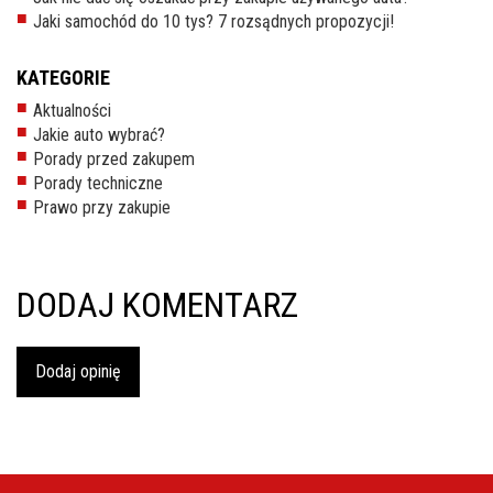
inspekcje.pl
Jaki samochód do 10 tys? 7 rozsądnych propozycji!
26-
KATEGORIE
600
Aktualności
Radom,
Jakie auto wybrać?
Woj.
Porady przed zakupem
Mazowieckie
Porady techniczne
Prawo przy zakupie
DODAJ KOMENTARZ
Dodaj opinię