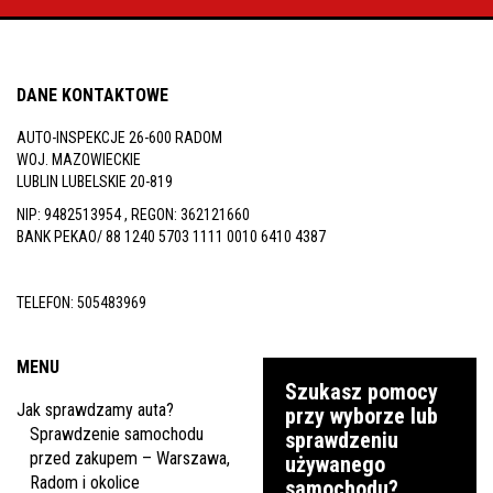
inspekcje.pl
26-
DANE KONTAKTOWE
600
Radom,
AUTO-INSPEKCJE 26-600 RADOM
Woj.
WOJ. MAZOWIECKIE
Mazowieckie
LUBLIN LUBELSKIE 20-819
NIP: 9482513954 , REGON: 362121660
BANK PEKAO/ 88 1240 5703 1111 0010 6410 4387
TELEFON:
505483969
MENU
Szukasz pomocy
Jak sprawdzamy auta?
przy wyborze lub
Sprawdzenie samochodu
sprawdzeniu
przed zakupem – Warszawa,
używanego
Radom i okolice
samochodu?