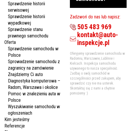
Sprawdzenie historii
serwisowej
Sprawdzenie historii
Zadzwoń do nas lub napisz:
wypadkowej
505 483 969
Sprawdzenie stanu
kontakt@auto-
prawnego samochodu
inspekcje.pl
Oferta
Sprawdzenie samochodu w
Oferyjemy sprawdzenie samochodu w
Polsce
Radomiu, Warszawie, Lublinie i
Sprowadzenie samochodu z
Kielcach. Inspekcja samochodu
zagranicy na zamówienie
używanego to nasza specjalność.
Zadbaj o swój samochód w
Znajdziemy Ci auto
szczególności przed zakupem, aby
Diagnostyka komputerowa –
sprawdzić czy nie ma usterek.
Radom, Warszawa i okolice
Skontaktuj się z nami a chętnie
Pomoc w znalezieniu auta w
pomożemy :)
Polsce
Wyszukiwanie samochodu w
ogłoszeniach
Kim jesteśmy
Referencje