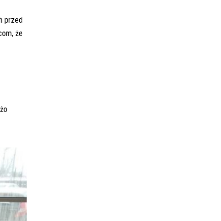
h przed
wcom, że
eżo