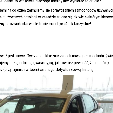
 cenie, to właściwie dlaczego mielibyśmy wybierać to drugie?
e sami na co dzień zajmujemy się sprawdzaniem samochodów używanyc
aut używanych patologii w zasadzie trudno się dziwić niektórym kiero
cznym rozrachunku wcale to nie musi być aż tak korzystne!
onieważ jest…nowe. Owszem, faktycznie zapach nowego samochodu, świ
ujemy pełną ochronę gwarancyjną, jak również pewność, że jesteśmy
 (przynajmniej w teorii) całą jego dotychczasową historię.