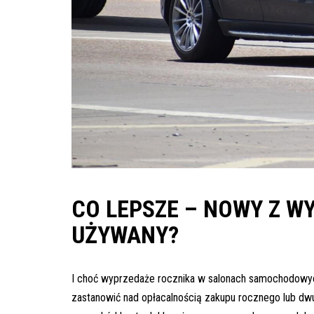
inspekcje.pl
26-
600
Radom,
Woj.
Mazowieckie
CO LEPSZE – NOWY Z W
UŻYWANY?
I choć wyprzedaże rocznika w salonach samochodowych 
zastanowić nad opłacalnością zakupu rocznego lub dwu