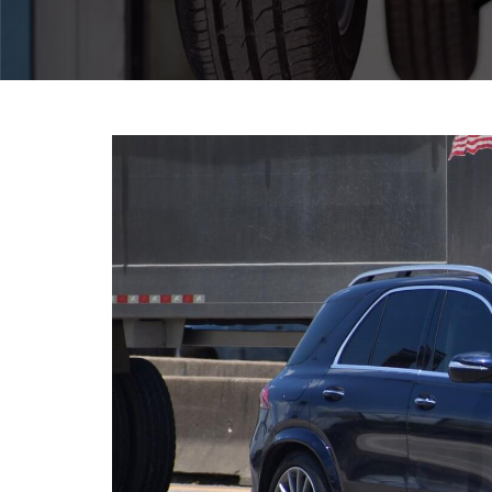
Pomoc w znalezieniu auta w Polsce
Wyszukiwanie samochodu w ogłoszeniach
Kim jesteśmy
Referencje
Blog
Cennik
Kontakt
Zamów inspekcję
505
483
969
kontakt@auto-