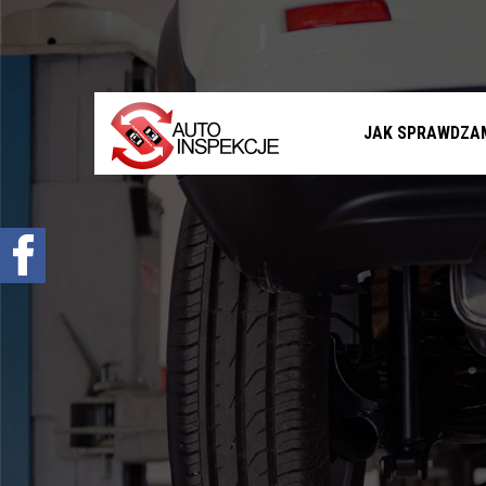
Jak sprawdzamy auta?
Sprawdzenie samochodu przed zakupem –
Warszawa, Radom i okolice
Sprawdzenie historii serwisowej
JAK SPRAWDZA
Sprawdzenie historii wypadkowej
Sprawdzenie stanu prawnego samochodu
Oferta
Sprawdzenie samochodu w Polsce
Sprowadzenie samochodu z zagranicy na
zamówienie
Znajdziemy Ci auto
Diagnostyka komputerowa – Radom, Warszawa i
okolice