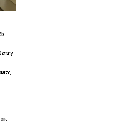
ób
 straty
larze,
u:
 ona