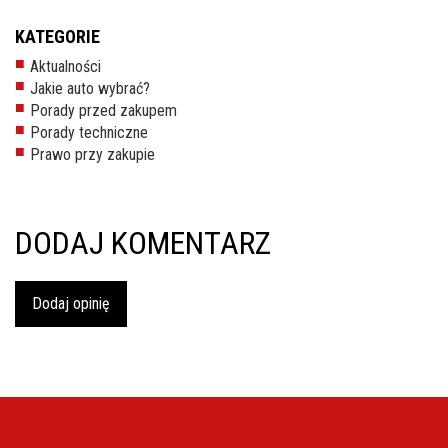
inspekcje.pl
KATEGORIE
26-
Aktualności
600
Jakie auto wybrać?
Radom,
Porady przed zakupem
Woj.
Porady techniczne
Mazowieckie
Prawo przy zakupie
DODAJ KOMENTARZ
Dodaj opinię