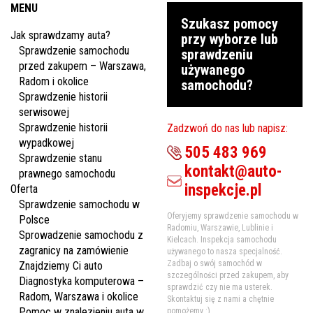
MENU
Szukasz pomocy
Jak sprawdzamy auta?
przy wyborze lub
Sprawdzenie samochodu
sprawdzeniu
przed zakupem – Warszawa,
używanego
Radom i okolice
samochodu?
Sprawdzenie historii
serwisowej
Sprawdzenie historii
Zadzwoń do nas lub napisz:
wypadkowej
505 483 969
Sprawdzenie stanu
kontakt@auto-
prawnego samochodu
inspekcje.pl
Oferta
Sprawdzenie samochodu w
Oferyjemy sprawdzenie samochodu w
Polsce
Radomiu, Warszawie, Lublinie i
Sprowadzenie samochodu z
Kielcach. Inspekcja samochodu
zagranicy na zamówienie
używanego to nasza specjalność.
Zadbaj o swój samochód w
Znajdziemy Ci auto
szczególności przed zakupem, aby
Diagnostyka komputerowa –
sprawdzić czy nie ma usterek.
Radom, Warszawa i okolice
Skontaktuj się z nami a chętnie
Pomoc w znalezieniu auta w
pomożemy :)