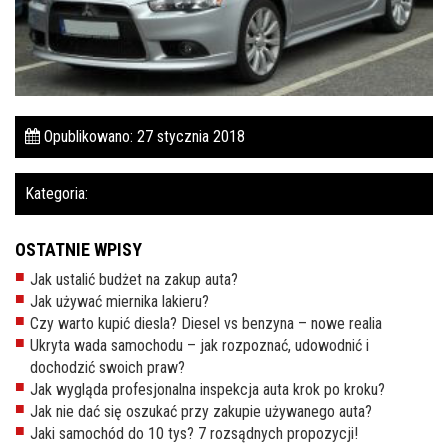
Pomoc w znalezieniu auta w Polsce
Wyszukiwanie samochodu w ogłoszeniach
Kim jesteśmy
Opublikowano: 27 stycznia 2018
Referencje
Blog
Kategoria:
Cennik
OSTATNIE WPISY
Kontakt
Jak ustalić budżet na zakup auta?
Jak używać miernika lakieru?
Zamów inspekcję
Czy warto kupić diesla? Diesel vs benzyna – nowe realia
Ukryta wada samochodu – jak rozpoznać, udowodnić i
505
dochodzić swoich praw?
483
Jak wygląda profesjonalna inspekcja auta krok po kroku?
969
Jak nie dać się oszukać przy zakupie używanego auta?
Jaki samochód do 10 tys? 7 rozsądnych propozycji!
kontakt@auto-