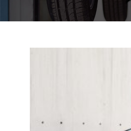
Pomoc w znalezieniu auta w Polsce
Wyszukiwanie samochodu w ogłoszeniach
Kim jesteśmy
Referencje
Blog
Cennik
Kontakt
Zamów inspekcję
505
483
969
kontakt@auto-