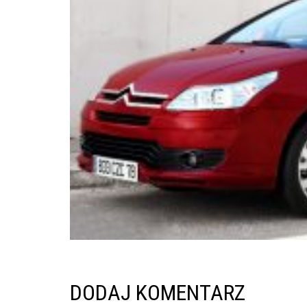
inspekcje.pl
26-
600
Radom,
Woj.
Mazowieckie
DODAJ KOMENTARZ