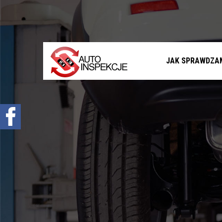
Jak sprawdzamy auta?
Sprawdzenie samochodu przed zakupem –
Warszawa, Radom i okolice
Sprawdzenie historii serwisowej
JAK SPRAWDZA
Sprawdzenie historii wypadkowej
Sprawdzenie stanu prawnego samochodu
Oferta
Sprawdzenie samochodu w Polsce
Sprowadzenie samochodu z zagranicy na
zamówienie
Znajdziemy Ci auto
Diagnostyka komputerowa – Radom, Warszawa i
okolice