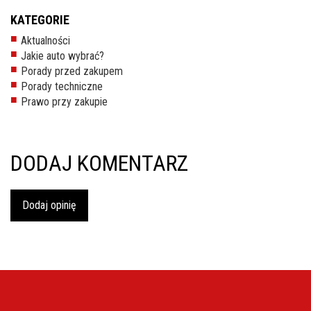
inspekcje.pl
KATEGORIE
Aktualności
26-
Jakie auto wybrać?
600
Porady przed zakupem
Radom,
Porady techniczne
Woj.
Prawo przy zakupie
Mazowieckie
DODAJ KOMENTARZ
Dodaj opinię