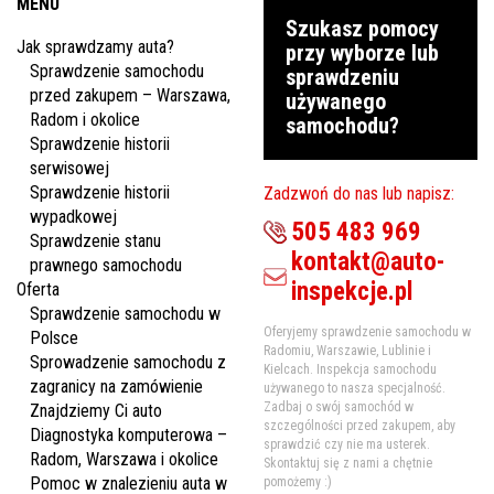
MENU
Szukasz pomocy
Jak sprawdzamy auta?
przy wyborze lub
Sprawdzenie samochodu
sprawdzeniu
przed zakupem – Warszawa,
używanego
Radom i okolice
samochodu?
Sprawdzenie historii
serwisowej
Sprawdzenie historii
Zadzwoń do nas lub napisz:
wypadkowej
505 483 969
Sprawdzenie stanu
kontakt@auto-
prawnego samochodu
inspekcje.pl
Oferta
Sprawdzenie samochodu w
Oferyjemy sprawdzenie samochodu w
Polsce
Radomiu, Warszawie, Lublinie i
Sprowadzenie samochodu z
Kielcach. Inspekcja samochodu
zagranicy na zamówienie
używanego to nasza specjalność.
Zadbaj o swój samochód w
Znajdziemy Ci auto
szczególności przed zakupem, aby
Diagnostyka komputerowa –
sprawdzić czy nie ma usterek.
Radom, Warszawa i okolice
Skontaktuj się z nami a chętnie
Pomoc w znalezieniu auta w
pomożemy :)