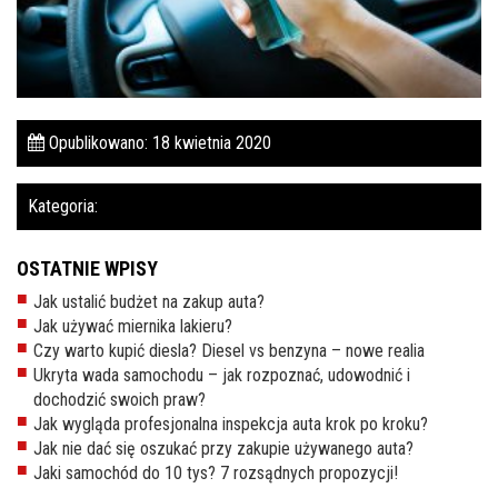
Pomoc w znalezieniu auta w Polsce
Wyszukiwanie samochodu w ogłoszeniach
Kim jesteśmy
Opublikowano: 18 kwietnia 2020
Referencje
Kategoria:
Blog
Cennik
OSTATNIE WPISY
Jak ustalić budżet na zakup auta?
Kontakt
Jak używać miernika lakieru?
Zamów inspekcję
Czy warto kupić diesla? Diesel vs benzyna – nowe realia
Ukryta wada samochodu – jak rozpoznać, udowodnić i
505
dochodzić swoich praw?
483
Jak wygląda profesjonalna inspekcja auta krok po kroku?
969
Jak nie dać się oszukać przy zakupie używanego auta?
Jaki samochód do 10 tys? 7 rozsądnych propozycji!
kontakt@auto-