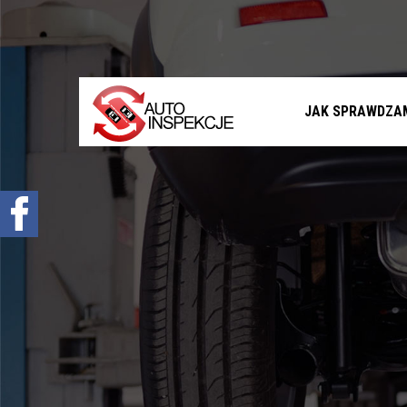
Jak sprawdzamy auta?
Sprawdzenie samochodu przed zakupem –
Warszawa, Radom i okolice
Sprawdzenie historii serwisowej
JAK SPRAWDZA
Sprawdzenie historii wypadkowej
Sprawdzenie stanu prawnego samochodu
Oferta
Sprawdzenie samochodu w Polsce
Sprowadzenie samochodu z zagranicy na
zamówienie
Znajdziemy Ci auto
Diagnostyka komputerowa – Radom, Warszawa i
okolice