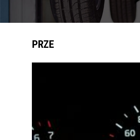
Pomoc w znalezieniu auta w Polsce
Wyszukiwanie samochodu w ogłoszeniach
Kim jesteśmy
PRZE
Referencje
Blog
Cennik
Kontakt
Zamów inspekcję
505
483
969
kontakt@auto-