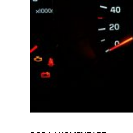
inspekcje.pl
26-
600
Radom,
Woj.
Mazowieckie