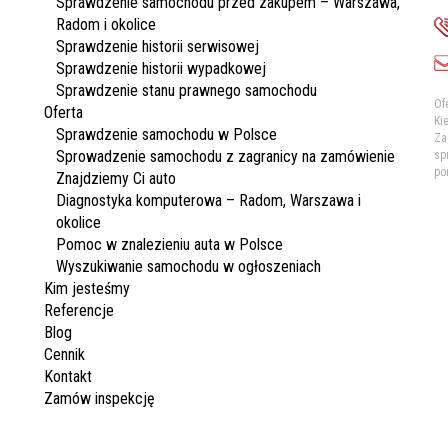
Sprawdzenie samochodu przed zakupem – Warszawa,
Radom i okolice
Sprawdzenie historii serwisowej
Sprawdzenie historii wypadkowej
Sprawdzenie stanu prawnego samochodu
Of
Oferta
Ki
Sprawdzenie samochodu w Polsce
Za
Sprowadzenie samochodu z zagranicy na zamówienie
sp
po
Znajdziemy Ci auto
Diagnostyka komputerowa – Radom, Warszawa i
okolice
Pomoc w znalezieniu auta w Polsce
Wyszukiwanie samochodu w ogłoszeniach
Kim jesteśmy
Referencje
Blog
Cennik
Kontakt
Zamów inspekcję