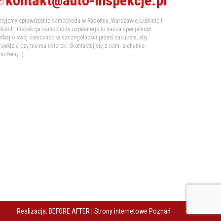
kontakt@auto-inspekcje.pl
eryjemy sprawdzenie samochodu w Radomiu, Warszawie, Lublinie i
elcach. Inspekcja samochodu używanego to nasza specjalność.
dbaj o swój samochód w szczególności przed zakupem, aby
rawdzić czy nie ma usterek. Skontaktuj się z nami a chętnie
możemy :)
Realizacja: BEFORE AFTER |
Strony internetowe Poznań