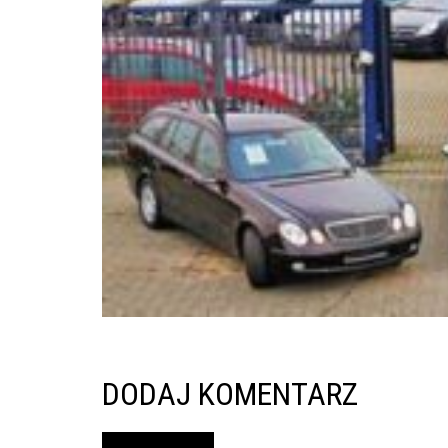
inspekcje.pl
26-
600
Radom,
Woj.
Mazowieckie
DODAJ KOMENTARZ