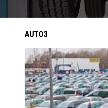
Pomoc w znalezieniu auta w Polsce
Wyszukiwanie samochodu w ogłoszeniach
Kim jesteśmy
AUTO3
Referencje
Blog
Cennik
Kontakt
Zamów inspekcję
505
483
969
kontakt@auto-