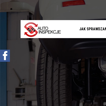
Jak sprawdzamy auta?
Sprawdzenie samochodu przed zakupem –
Warszawa, Radom i okolice
Sprawdzenie historii serwisowej
JAK SPRAWDZA
Sprawdzenie historii wypadkowej
Sprawdzenie stanu prawnego samochodu
Oferta
Sprawdzenie samochodu w Polsce
Sprowadzenie samochodu z zagranicy na
zamówienie
Znajdziemy Ci auto
Diagnostyka komputerowa – Radom, Warszawa i
okolice