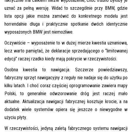
faktycznie ma całkiem niezłe wyposażenie, choć trudno byłoby je
uznać za pełną wersję. Widać to szczególnie przy BMW, gdzie
lista opcji jakie można zamówić do konkretnego modelu jest
horrendalnie długa i praktycznie spotkanie dwóch identycznie
wyposażonych BMW jest niemożliwe.
Oczywiście – wyposażenie to w dużej mierze kwestia uznaniowa,
lecz warto pamiętać, że deklaracje sprzedającego o “limitowanej
edycji” raczej rzadko kiedy mają pokrycie w rzeczywistości.
Osobna kwestia to nawigacja. Szczerze powiedziawszy,
fabryczny sprzęt nawigacyjny z reguły nie nadaje się do użytku po
kilku latach. I choć coraz częściej oprogramowanie zawiera mapy
Polski, to generalnie odwzorowanie dróg jest raczej mało
aktualne. Aktualizacja nawigacji fabrycznej kosztuje krocie, a na
dodatek wiele systemów opiera się jeszcze o niewygodne w
użyciu płyty.
W rzeczywistości, jedyną zaletą fabrycznego systemu nawigacji