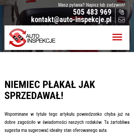
Masz pytania? Napisz lub zadzwoń!
Jak sprawdzamy auta?
505 483 969
kontakt@auto-inspekcje.pl
Sprawdzenie samochodu przed zakupem –
Warszawa, Radom i okolice
Sprawdzenie historii serwisowej
Sprawdzenie historii wypadkowej
Sprawdzenie stanu prawnego samochodu
Oferta
NIEMIEC PŁAKAŁ JAK
Sprawdzenie samochodu w Polsce
SPRZEDAWAŁ!
Sprowadzenie samochodu z zagranicy na
zamówienie
Wspominane w tytule tego artykułu powiedzonko chyba już na
Znajdziemy Ci auto
dobre zagościło w świadomości naszych rodaków. Ta żartobliwa
Diagnostyka komputerowa – Radom, Warszawa i
sugestia ma sugerować idealny stan oferowanego auta.
okolice