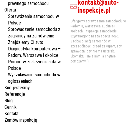
kontakt@auto-
prawnego samochodu
inspekcje.pl
Oferta
Sprawdzenie samochodu w
Oferyjemy sprawdzenie samochodu w
Polsce
Radomiu, Warszawie, Lublinie i
Sprowadzenie samochodu z
Kielcach. Inspekcja samochodu
zagranicy na zamówienie
używanego to nasza specjalność.
Zadbaj o swój samochód w
Znajdziemy Ci auto
szczególności przed zakupem, aby
Diagnostyka komputerowa –
sprawdzić czy nie ma usterek.
Radom, Warszawa i okolice
Skontaktuj się z nami a chętnie
Pomoc w znalezieniu auta w
pomożemy :)
Polsce
Wyszukiwanie samochodu w
ogłoszeniach
Kim jesteśmy
Referencje
Blog
Cennik
Kontakt
Zamów inspekcję