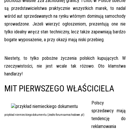
pochodzi właśnie zza zachodniej granicy. I choć w Polsce obecne
inspekcje.pl
są przedstawicielstwa praktycznie wszystkich marek, to nadal
wśród aut sprzedawanych na rynku wtórnym dominują samochody
26-
sprowadzone. Jeżeli wierzyć ogłoszeniom, prezentują one nie
600
Radom,
tylko idealny wręcz stan techniczny, lecz także zapewniają bardzo
Woj.
bogate wyposażenie, a przy okazji mają niski przebieg.
Mazowieckie
Niestety, to tylko pobożne życzenia polskich kupujących. W
rzeczywistości, nie jest wcale tak różowo. Oto kłamstwa
handlarzy!
MIT PIERWSZEGO WŁAŚCICIELA
Polscy
sprzedawcy mają
przykład niemieckiego dokumentu (źrodło forumsamochodowe.pl)
tendencję do
reklamowania