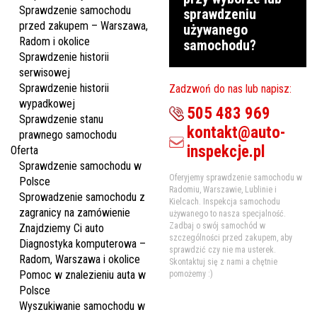
Sprawdzenie samochodu
sprawdzeniu
przed zakupem – Warszawa,
używanego
Radom i okolice
samochodu?
Sprawdzenie historii
serwisowej
Sprawdzenie historii
Zadzwoń do nas lub napisz:
wypadkowej
505 483 969
Sprawdzenie stanu
kontakt@auto-
prawnego samochodu
inspekcje.pl
Oferta
Sprawdzenie samochodu w
Oferyjemy sprawdzenie samochodu w
Polsce
Radomiu, Warszawie, Lublinie i
Sprowadzenie samochodu z
Kielcach. Inspekcja samochodu
zagranicy na zamówienie
używanego to nasza specjalność.
Zadbaj o swój samochód w
Znajdziemy Ci auto
szczególności przed zakupem, aby
Diagnostyka komputerowa –
sprawdzić czy nie ma usterek.
Radom, Warszawa i okolice
Skontaktuj się z nami a chętnie
Pomoc w znalezieniu auta w
pomożemy :)
Polsce
Wyszukiwanie samochodu w