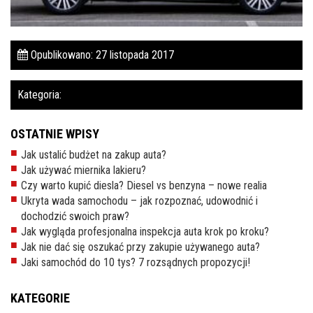
Pomoc w znalezieniu auta w Polsce
Wyszukiwanie samochodu w ogłoszeniach
Opublikowano: 27 listopada 2017
Kim jesteśmy
Kategoria:
Referencje
OSTATNIE WPISY
Blog
Jak ustalić budżet na zakup auta?
Cennik
Jak używać miernika lakieru?
Czy warto kupić diesla? Diesel vs benzyna – nowe realia
Kontakt
Ukryta wada samochodu – jak rozpoznać, udowodnić i
dochodzić swoich praw?
Zamów inspekcję
Jak wygląda profesjonalna inspekcja auta krok po kroku?
505
Jak nie dać się oszukać przy zakupie używanego auta?
483
Jaki samochód do 10 tys? 7 rozsądnych propozycji!
969
KATEGORIE
kontakt@auto-