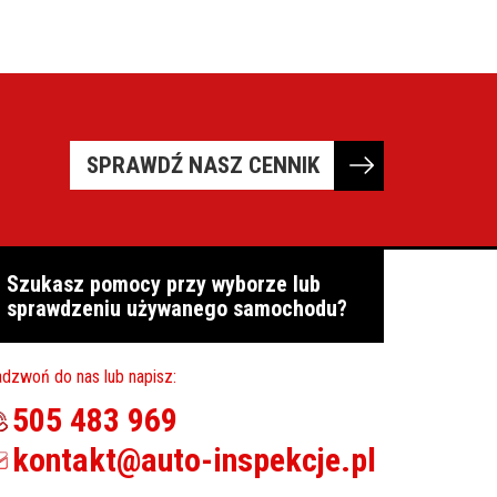
SPRAWDŹ NASZ CENNIK
Szukasz pomocy przy wyborze lub
sprawdzeniu używanego samochodu?
dzwoń do nas lub napisz:
505 483 969
kontakt@auto-inspekcje.pl