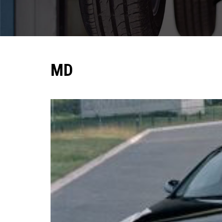
Pomoc w znalezieniu auta w Polsce
Wyszukiwanie samochodu w ogłoszeniach
Kim jesteśmy
MD
Referencje
Blog
Cennik
Kontakt
Zamów inspekcję
505
483
969
kontakt@auto-