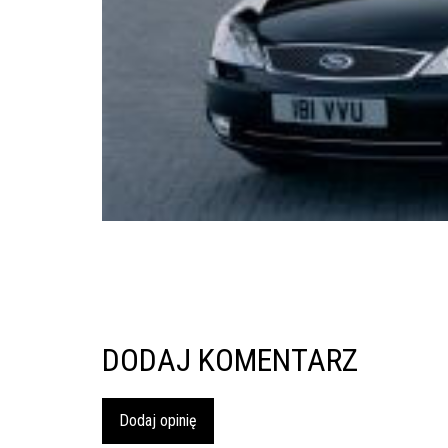
inspekcje.pl
26-
600
Radom,
Woj.
Mazowieckie
DODAJ KOMENTARZ
Dodaj opinię