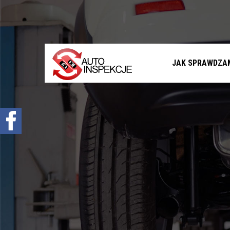
Jak sprawdzamy auta?
Sprawdzenie samochodu przed zakupem –
Warszawa, Radom i okolice
Sprawdzenie historii serwisowej
JAK SPRAWDZA
Sprawdzenie historii wypadkowej
Sprawdzenie stanu prawnego samochodu
Oferta
Sprawdzenie samochodu w Polsce
Sprowadzenie samochodu z zagranicy na
zamówienie
Znajdziemy Ci auto
Diagnostyka komputerowa – Radom, Warszawa i
okolice