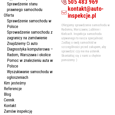
505 483 969
Sprawdzenie stanu
kontakt@auto-
prawnego samochodu
inspekcje.pl
Oferta
Sprawdzenie samochodu w
Oferyjemy sprawdzenie samochodu w
Polsce
Radomiu, Warszawie, Lublinie i
Sprowadzenie samochodu z
Kielcach. Inspekcja samochodu
zagranicy na zamówienie
używanego to nasza specjalność.
Zadbaj o swój samochód w
Znajdziemy Ci auto
szczególności przed zakupem, aby
Diagnostyka komputerowa –
sprawdzić czy nie ma usterek.
Radom, Warszawa i okolice
Skontaktuj się z nami a chętnie
Pomoc w znalezieniu auta w
pomożemy :)
Polsce
Wyszukiwanie samochodu w
ogłoszeniach
Kim jesteśmy
Referencje
Blog
Cennik
Kontakt
Zamów inspekcję