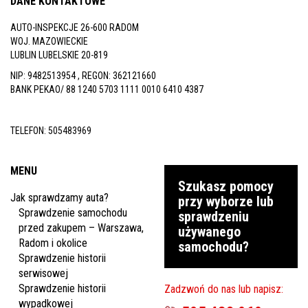
DANE KONTAKTOWE
AUTO-INSPEKCJE 26-600 RADOM
WOJ. MAZOWIECKIE
LUBLIN LUBELSKIE 20-819
NIP: 9482513954 , REGON: 362121660
BANK PEKAO/ 88 1240 5703 1111 0010 6410 4387
TELEFON:
505483969
MENU
Szukasz pomocy
Jak sprawdzamy auta?
przy wyborze lub
Sprawdzenie samochodu
sprawdzeniu
przed zakupem – Warszawa,
używanego
Radom i okolice
samochodu?
Sprawdzenie historii
serwisowej
Sprawdzenie historii
Zadzwoń do nas lub napisz:
wypadkowej