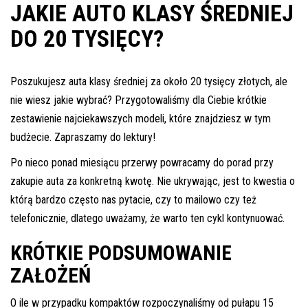
JAKIE AUTO KLASY ŚREDNIEJ
Pomoc w znalezieniu auta w Polsce
DO 20 TYSIĘCY?
Wyszukiwanie samochodu w ogłoszeniach
Kim jesteśmy
Poszukujesz auta klasy średniej za około 20 tysięcy złotych, ale
nie wiesz jakie wybrać? Przygotowaliśmy dla Ciebie krótkie
Referencje
zestawienie najciekawszych modeli, które znajdziesz w tym
Blog
budżecie. Zapraszamy do lektury!
Cennik
Po nieco ponad miesiącu przerwy powracamy do porad przy
zakupie auta za konkretną kwotę. Nie ukrywając, jest to kwestia o
Kontakt
którą bardzo często nas pytacie, czy to mailowo czy też
Zamów inspekcję
telefonicznie, dlatego uważamy, że warto ten cykl kontynuować.
505
KRÓTKIE PODSUMOWANIE
483
ZAŁOŻEŃ
969
O ile w przypadku kompaktów rozpoczynaliśmy od pułapu 15
kontakt@auto-