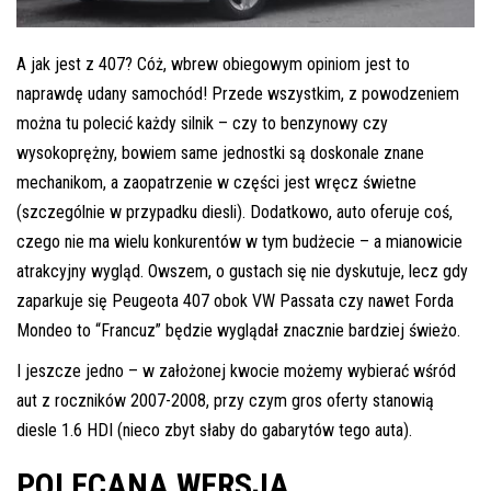
A jak jest z 407? Cóż, wbrew obiegowym opiniom jest to
naprawdę udany samochód! Przede wszystkim, z powodzeniem
można tu polecić każdy silnik – czy to benzynowy czy
wysokoprężny, bowiem same jednostki są doskonale znane
mechanikom, a zaopatrzenie w części jest wręcz świetne
(szczególnie w przypadku diesli). Dodatkowo, auto oferuje coś,
czego nie ma wielu konkurentów w tym budżecie – a mianowicie
atrakcyjny wygląd. Owszem, o gustach się nie dyskutuje, lecz gdy
zaparkuje się Peugeota 407 obok VW Passata czy nawet Forda
Mondeo to “Francuz” będzie wyglądał znacznie bardziej świeżo.
I jeszcze jedno – w założonej kwocie możemy wybierać wśród
aut z roczników 2007-2008, przy czym gros oferty stanowią
diesle 1.6 HDI (nieco zbyt słaby do gabarytów tego auta).
POLECANA WERSJA