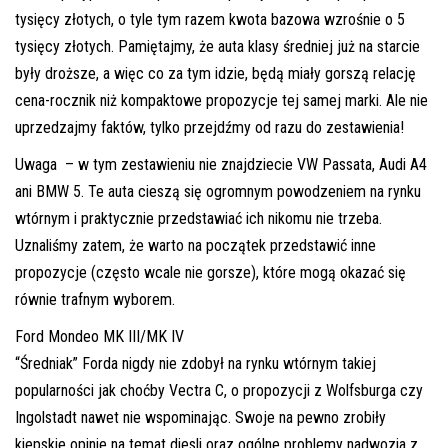
inspekcje.pl
tysięcy złotych, o tyle tym razem kwota bazowa wzrośnie o 5
tysięcy złotych. Pamiętajmy, że auta klasy średniej już na starcie
26-
były droższe, a więc co za tym idzie, będą miały gorszą relację
600
cena-rocznik niż kompaktowe propozycje tej samej marki. Ale nie
Radom,
uprzedzajmy faktów, tylko przejdźmy od razu do zestawienia!
Woj.
Mazowieckie
Uwaga – w tym zestawieniu nie znajdziecie VW Passata, Audi A4
ani BMW 5. Te auta cieszą się ogromnym powodzeniem na rynku
wtórnym i praktycznie przedstawiać ich nikomu nie trzeba.
Uznaliśmy zatem, że warto na początek przedstawić inne
propozycje (często wcale nie gorsze), które mogą okazać się
równie trafnym wyborem.
Ford Mondeo MK III/MK IV
“Średniak” Forda nigdy nie zdobył na rynku wtórnym takiej
popularności jak choćby Vectra C, o propozycji z Wolfsburga czy
Ingolstadt nawet nie wspominając. Swoje na pewno zrobiły
kiepskie opinie na temat diesli oraz ogólne problemy nadwozia z