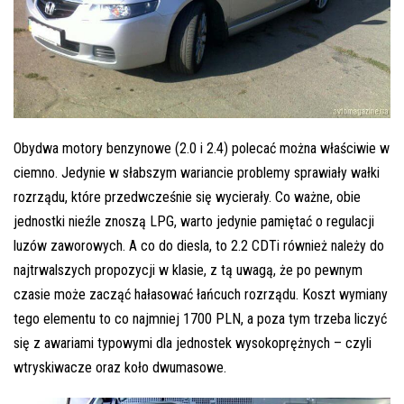
Obydwa motory benzynowe (2.0 i 2.4) polecać można właściwie w
ciemno. Jedynie w słabszym wariancie problemy sprawiały wałki
rozrządu, które przedwcześnie się wycierały. Co ważne, obie
jednostki nieźle znoszą LPG, warto jedynie pamiętać o regulacji
luzów zaworowych. A co do diesla, to 2.2 CDTi również należy do
najtrwalszych propozycji w klasie, z tą uwagą, że po pewnym
czasie może zacząć hałasować łańcuch rozrządu. Koszt wymiany
tego elementu to co najmniej 1700 PLN, a poza tym trzeba liczyć
się z awariami typowymi dla jednostek wysokoprężnych – czyli
wtryskiwacze oraz koło dwumasowe.