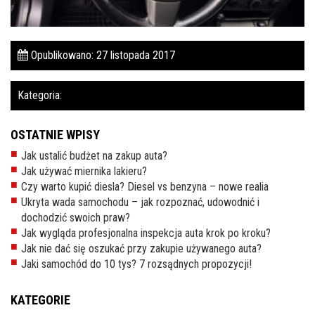
Pomoc w znalezieniu auta w Polsce
Wyszukiwanie samochodu w ogłoszeniach
Opublikowano: 27 listopada 2017
Kim jesteśmy
Kategoria:
Referencje
OSTATNIE WPISY
Blog
Jak ustalić budżet na zakup auta?
Cennik
Jak używać miernika lakieru?
Czy warto kupić diesla? Diesel vs benzyna – nowe realia
Kontakt
Ukryta wada samochodu – jak rozpoznać, udowodnić i
dochodzić swoich praw?
Zamów inspekcję
Jak wygląda profesjonalna inspekcja auta krok po kroku?
505
Jak nie dać się oszukać przy zakupie używanego auta?
483
Jaki samochód do 10 tys? 7 rozsądnych propozycji!
969
KATEGORIE
kontakt@auto-