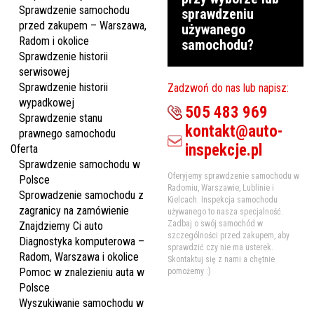
Sprawdzenie samochodu
sprawdzeniu
przed zakupem – Warszawa,
używanego
Radom i okolice
samochodu?
Sprawdzenie historii
serwisowej
Sprawdzenie historii
Zadzwoń do nas lub napisz:
wypadkowej
505 483 969
Sprawdzenie stanu
kontakt@auto-
prawnego samochodu
inspekcje.pl
Oferta
Sprawdzenie samochodu w
Oferyjemy sprawdzenie samochodu w
Polsce
Radomiu, Warszawie, Lublinie i
Sprowadzenie samochodu z
Kielcach. Inspekcja samochodu
zagranicy na zamówienie
używanego to nasza specjalność.
Zadbaj o swój samochód w
Znajdziemy Ci auto
szczególności przed zakupem, aby
Diagnostyka komputerowa –
sprawdzić czy nie ma usterek.
Radom, Warszawa i okolice
Skontaktuj się z nami a chętnie
Pomoc w znalezieniu auta w
pomożemy :)
Polsce
Wyszukiwanie samochodu w