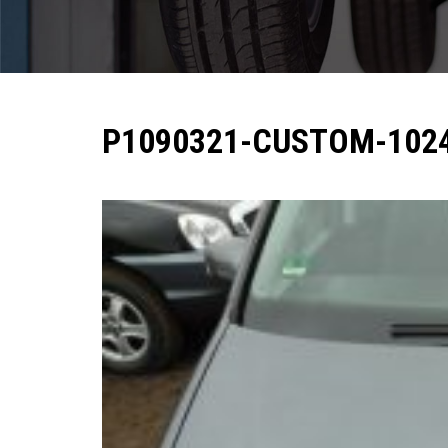
Pomoc w znalezieniu auta w Polsce
Wyszukiwanie samochodu w ogłoszeniach
Kim jesteśmy
P1090321-CUSTOM-102
Referencje
Blog
Cennik
Kontakt
Zamów inspekcję
505
483
969
kontakt@auto-