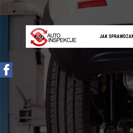
Jak sprawdzamy auta?
Sprawdzenie samochodu przed zakupem –
Warszawa, Radom i okolice
Sprawdzenie historii serwisowej
JAK SPRAWDZA
Sprawdzenie historii wypadkowej
Sprawdzenie stanu prawnego samochodu
Oferta
Sprawdzenie samochodu w Polsce
Sprowadzenie samochodu z zagranicy na
zamówienie
Znajdziemy Ci auto
Diagnostyka komputerowa – Radom, Warszawa i
okolice