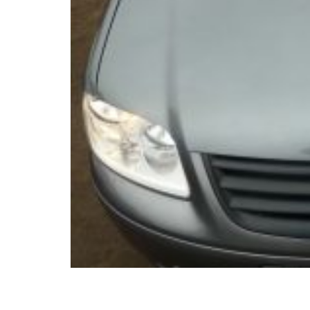
inspekcje.pl
26-
600
Radom,
Woj.
Mazowieckie