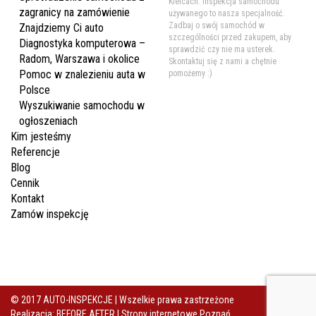
Kielcach. Inspekcja samochodu
zagranicy na zamówienie
używanego to nasza specjalność.
Zadbaj o swój samochód w
Znajdziemy Ci auto
szczególności przed zakupem, aby
Diagnostyka komputerowa –
sprawdzić czy nie ma usterek.
Radom, Warszawa i okolice
Skontaktuj się z nami a chętnie
Pomoc w znalezieniu auta w
pomożemy :)
Polsce
Wyszukiwanie samochodu w
ogłoszeniach
Kim jesteśmy
Referencje
Blog
Cennik
Kontakt
Zamów inspekcję
© 2017 AUTO-INSPEKCJE | Wszelkie prawa zastrzeżone
Realizacja: BEFORE AFTER |
Strony internetowe Poznań