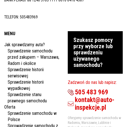
BANK PEKAO/ 88 1240 5703 1111 0010 6410 4387
TELEFON:
505483969
MENU
Szukasz pomocy
Jak sprawdzamy auta?
przy wyborze lub
Sprawdzenie samochodu
sprawdzeniu
przed zakupem – Warszawa,
używanego
Radom i okolice
samochodu?
Sprawdzenie historii
serwisowej
Sprawdzenie historii
Zadzwoń do nas lub napisz:
wypadkowej
505 483 969
Sprawdzenie stanu
kontakt@auto-
prawnego samochodu
inspekcje.pl
Oferta
Sprawdzenie samochodu w
Oferyjemy sprawdzenie samochodu w
Polsce
Radomiu, Warszawie, Lublinie i
Sprowadzenie samochodu z