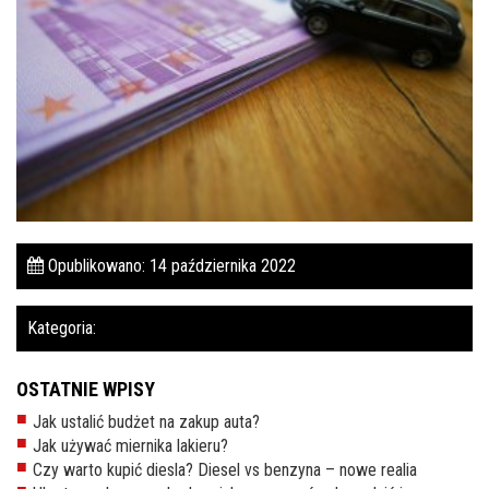
Pomoc w znalezieniu auta w Polsce
Wyszukiwanie samochodu w ogłoszeniach
Kim jesteśmy
Referencje
Blog
Cennik
Opublikowano: 14 października 2022
Kontakt
Kategoria:
Zamów inspekcję
505
OSTATNIE WPISY
483
Jak ustalić budżet na zakup auta?
969
Jak używać miernika lakieru?
Czy warto kupić diesla? Diesel vs benzyna – nowe realia
kontakt@auto-