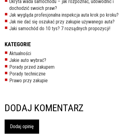
Ukryta wada samochodu – jak rozpoznać, udowodnić i
inspekcje.pl
dochodzić swoich praw?
Jak wygląda profesjonalna inspekcja auta krok po kroku?
26-
Jak nie dać się oszukać przy zakupie używanego auta?
600
Jaki samochód do 10 tys? 7 rozsądnych propozycji!
Radom,
Woj.
KATEGORIE
Mazowieckie
Aktualności
Jakie auto wybrać?
Porady przed zakupem
Porady techniczne
Prawo przy zakupie
DODAJ KOMENTARZ
Dodaj opinię