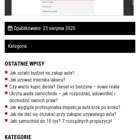
Pomoc w znalezieniu auta w Polsce
Wyszukiwanie samochodu w ogłoszeniach
Opublikowano: 23 sierpnia 2020
Kim jesteśmy
Kategoria:
Referencje
Blog
OSTATNIE WPISY
Cennik
Jak ustalić budżet na zakup auta?
Jak używać miernika lakieru?
Kontakt
Czy warto kupić diesla? Diesel vs benzyna – nowe realia
Ukryta wada samochodu – jak rozpoznać, udowodnić i
Zamów inspekcję
dochodzić swoich praw?
Jak wygląda profesjonalna inspekcja auta krok po kroku?
505
Jak nie dać się oszukać przy zakupie używanego auta?
483
Jaki samochód do 10 tys? 7 rozsądnych propozycji!
969
KATEGORIE
kontakt@auto-