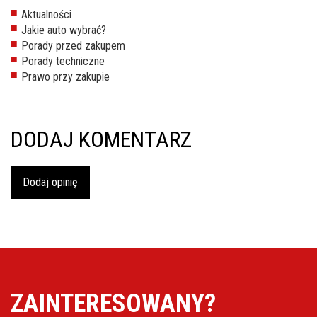
inspekcje.pl
Aktualności
Jakie auto wybrać?
26-
Porady przed zakupem
600
Porady techniczne
Radom,
Prawo przy zakupie
Woj.
Mazowieckie
DODAJ KOMENTARZ
Dodaj opinię
ZAINTERESOWANY?