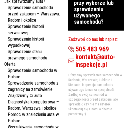
Jak sprawdzamy auta?
przy wyborze lub
Sprawdzenie samochodu
sprawdzeniu
przed zakupem – Warszawa,
używanego
Radom i okolice
samochodu?
Sprawdzenie historii
serwisowej
Sprawdzenie historii
Zadzwoń do nas lub napisz:
wypadkowej
505 483 969
Sprawdzenie stanu
kontakt@auto-
prawnego samochodu
inspekcje.pl
Oferta
Sprawdzenie samochodu w
Oferyjemy sprawdzenie samochodu w
Polsce
Radomiu, Warszawie, Lublinie i
Sprowadzenie samochodu z
Kielcach. Inspekcja samochodu
zagranicy na zamówienie
używanego to nasza specjalność.
Zadbaj o swój samochód w
Znajdziemy Ci auto
szczególności przed zakupem, aby
Diagnostyka komputerowa –
sprawdzić czy nie ma usterek.
Radom, Warszawa i okolice
Skontaktuj się z nami a chętnie
Pomoc w znalezieniu auta w
pomożemy :)
Polsce
Wyszukiwanie samochodu w