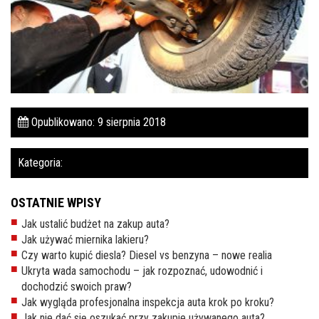
Pomoc w znalezieniu auta w Polsce
Wyszukiwanie samochodu w ogłoszeniach
Kim jesteśmy
Referencje
Opublikowano: 9 sierpnia 2018
Blog
Kategoria:
Cennik
Kontakt
OSTATNIE WPISY
Zamów inspekcję
Jak ustalić budżet na zakup auta?
Jak używać miernika lakieru?
505
Czy warto kupić diesla? Diesel vs benzyna – nowe realia
483
Ukryta wada samochodu – jak rozpoznać, udowodnić i
969
dochodzić swoich praw?
Jak wygląda profesjonalna inspekcja auta krok po kroku?
kontakt@auto-
Jak nie dać się oszukać przy zakupie używanego auta?