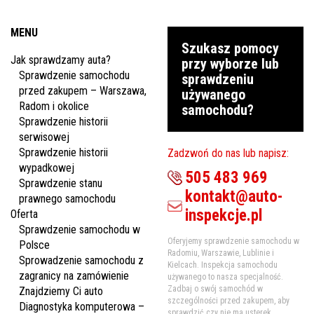
MENU
Szukasz pomocy
Jak sprawdzamy auta?
przy wyborze lub
Sprawdzenie samochodu
sprawdzeniu
przed zakupem – Warszawa,
używanego
Radom i okolice
samochodu?
Sprawdzenie historii
serwisowej
Sprawdzenie historii
Zadzwoń do nas lub napisz:
wypadkowej
505 483 969
Sprawdzenie stanu
kontakt@auto-
prawnego samochodu
inspekcje.pl
Oferta
Sprawdzenie samochodu w
Oferyjemy sprawdzenie samochodu w
Polsce
Radomiu, Warszawie, Lublinie i
Sprowadzenie samochodu z
Kielcach. Inspekcja samochodu
zagranicy na zamówienie
używanego to nasza specjalność.
Zadbaj o swój samochód w
Znajdziemy Ci auto
szczególności przed zakupem, aby
Diagnostyka komputerowa –
sprawdzić czy nie ma usterek.