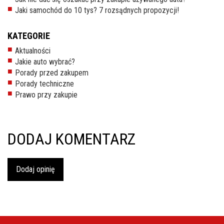
inspekcje.pl
Jaki samochód do 10 tys? 7 rozsądnych propozycji!
26-
KATEGORIE
600
Aktualności
Radom,
Jakie auto wybrać?
Woj.
Porady przed zakupem
Mazowieckie
Porady techniczne
Prawo przy zakupie
DODAJ KOMENTARZ
Dodaj opinię