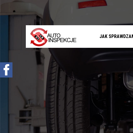
Jak sprawdzamy auta?
Sprawdzenie samochodu przed zakupem –
Warszawa, Radom i okolice
Sprawdzenie historii serwisowej
JAK SPRAWDZA
Sprawdzenie historii wypadkowej
Sprawdzenie stanu prawnego samochodu
Oferta
Sprawdzenie samochodu w Polsce
Sprowadzenie samochodu z zagranicy na
zamówienie
Znajdziemy Ci auto
Diagnostyka komputerowa – Radom, Warszawa i
okolice