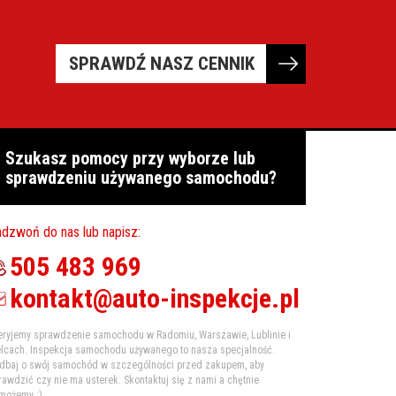
SPRAWDŹ NASZ CENNIK
Szukasz pomocy przy wyborze lub
sprawdzeniu używanego samochodu?
dzwoń do nas lub napisz:
505 483 969
kontakt@auto-inspekcje.pl
eryjemy sprawdzenie samochodu w Radomiu, Warszawie, Lublinie i
elcach. Inspekcja samochodu używanego to nasza specjalność.
dbaj o swój samochód w szczególności przed zakupem, aby
rawdzić czy nie ma usterek. Skontaktuj się z nami a chętnie
możemy :)