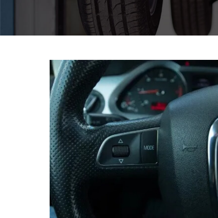
Pomoc w znalezieniu auta w Polsce
Wyszukiwanie samochodu w ogłoszeniach
Kim jesteśmy
Referencje
Blog
Cennik
Kontakt
Zamów inspekcję
505
483
969
kontakt@auto-