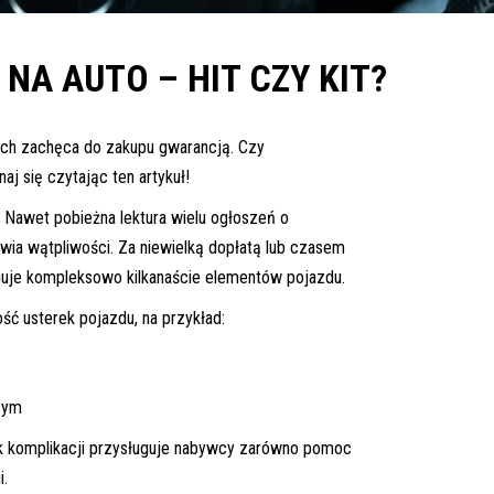
A AUTO – HIT CZY KIT?
ych zachęca do zakupu gwarancją. Czy
aj się czytając ten artykuł!
o? Nawet pobieżna lektura wielu ogłoszeń o
wia wątpliwości. Za niewielką dopłatą lub czasem
muje kompleksowo kilkanaście elementów pojazdu.
ć usterek pojazdu, na przykład:
cym
ek komplikacji przysługuje nabywcy zarówno pomoc
i.