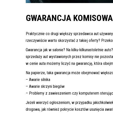
inspekcje.pl
GWARANCJA KOMISOWA N
26-
600
Radom,
Woj.
Praktycznie co drugi większy sprzedawca aut używan
Mazowieckie
rzeczywiście warto skorzystać z takiej oferty? Przekon
Gwarancja jak w salonie? Na kilku-kilkunastoletnie aut
sprzedaży aut wystawionych przez komisy nie pozosta
w cenie auta możemy liczyć na gwarancję, która obej
Na papierze, taka gwarancja może obejmować większoś
– Awarie silnika
– Awarie skrzyni biegów
– Problemy z zawieszeniem czy komputerem sterują
Jeżeli wierzyć ogłoszeniom, w przypadku jakichkolwi
drogowa, jak również pokrycie kosztów usunięcia awari