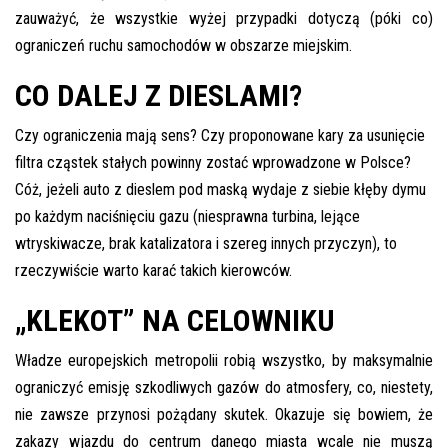
inspekcje.pl
zauważyć, że wszystkie wyżej przypadki dotyczą (póki co)
ograniczeń ruchu samochodów w obszarze miejskim.
26-
600
CO DALEJ Z DIESLAMI?
Radom,
Woj.
Czy ograniczenia mają sens? Czy proponowane kary za usunięcie
Mazowieckie
filtra cząstek stałych powinny zostać wprowadzone w Polsce?
Cóż, jeżeli auto z dieslem pod maską wydaje z siebie kłęby dymu
po każdym naciśnięciu gazu (niesprawna turbina, lejące
wtryskiwacze, brak katalizatora i szereg innych przyczyn), to
rzeczywiście warto karać takich kierowców.
„KLEKOT” NA CELOWNIKU
Władze europejskich metropolii robią wszystko, by maksymalnie
ograniczyć emisję szkodliwych gazów do atmosfery, co, niestety,
nie zawsze przynosi pożądany skutek. Okazuje się bowiem, że
zakazy wjazdu do centrum danego miasta wcale nie muszą