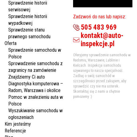
Sprawdzenie historii
serwisowej
Sprawdzenie historii
Zadzwoń do nas lub napisz:
wypadkowej
505 483 969
Sprawdzenie stanu
kontakt@auto-
prawnego samochodu
inspekcje.pl
Oferta
Sprawdzenie samochodu w
Oferyjemy sprawdzenie samochodu w
Polsce
Radomiu, Warszawie, Lublinie i
Sprowadzenie samochodu z
Kielcach. Inspekcja samochodu
zagranicy na zamówienie
używanego to nasza specjalność.
Zadbaj o swój samochód w
Znajdziemy Ci auto
szczególności przed zakupem, aby
Diagnostyka komputerowa –
sprawdzić czy nie ma usterek.
Radom, Warszawa i okolice
Skontaktuj się z nami a chętnie
Pomoc w znalezieniu auta w
pomożemy :)
Polsce
Wyszukiwanie samochodu w
ogłoszeniach
Kim jesteśmy
Referencje