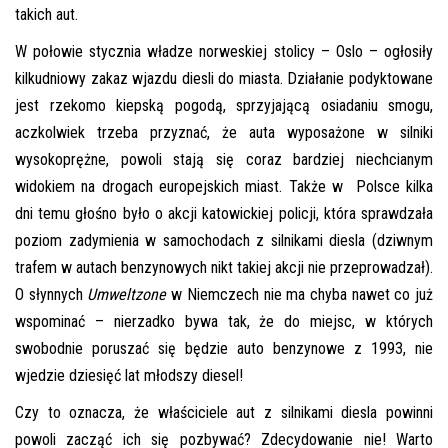
takich aut.
Pomoc w znalezieniu auta w Polsce
W połowie stycznia władze norweskiej stolicy – Oslo – ogłosiły
Wyszukiwanie samochodu w ogłoszeniach
kilkudniowy zakaz wjazdu diesli do miasta. Działanie podyktowane
jest rzekomo kiepską pogodą, sprzyjającą osiadaniu smogu,
Kim jesteśmy
aczkolwiek trzeba przyznać, że auta wyposażone w silniki
Referencje
wysokoprężne, powoli stają się coraz bardziej niechcianym
widokiem na drogach europejskich miast. Także w Polsce kilka
Blog
dni temu głośno było o akcji katowickiej policji, która sprawdzała
Cennik
poziom zadymienia w samochodach z silnikami diesla (dziwnym
trafem w autach benzynowych nikt takiej akcji nie przeprowadzał).
Kontakt
O słynnych
Umweltzone
w Niemczech nie ma chyba nawet co już
Zamów inspekcję
wspominać – nierzadko bywa tak, że do miejsc, w których
swobodnie poruszać się będzie auto benzynowe z 1993, nie
505
483
wjedzie dziesięć lat młodszy diesel!
969
Czy to oznacza, że właściciele aut z silnikami diesla powinni
powoli zacząć ich się pozbywać? Zdecydowanie nie! Warto
kontakt@auto-