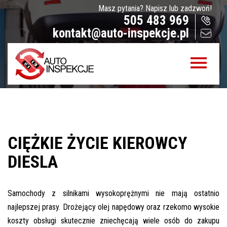
Masz pytania? Napisz lub zadzwoń!
Jak sprawdzamy auta?
505 483 969
kontakt@auto-inspekcje.pl
Sprawdzenie samochodu przed zakupem –
Warszawa, Radom i okolice
Sprawdzenie historii serwisowej
Sprawdzenie historii wypadkowej
Sprawdzenie stanu prawnego samochodu
Oferta
CIĘŻKIE ŻYCIE KIEROWCY
Sprawdzenie samochodu w Polsce
DIESLA
Sprowadzenie samochodu z zagranicy na
zamówienie
Samochody z silnikami wysokoprężnymi nie mają ostatnio
Znajdziemy Ci auto
najlepszej prasy. Drożejący olej napędowy oraz rzekomo wysokie
Diagnostyka komputerowa – Radom, Warszawa i
koszty obsługi skutecznie zniechęcają wiele osób do zakupu
okolice