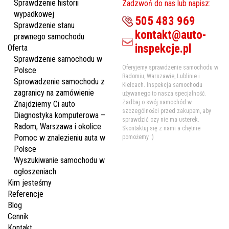
Sprawdzenie historii
Zadzwoń do nas lub napisz:
wypadkowej
505 483 969
Sprawdzenie stanu
kontakt@auto-
prawnego samochodu
inspekcje.pl
Oferta
Sprawdzenie samochodu w
Oferyjemy sprawdzenie samochodu w
Polsce
Radomiu, Warszawie, Lublinie i
Sprowadzenie samochodu z
Kielcach. Inspekcja samochodu
zagranicy na zamówienie
używanego to nasza specjalność.
Zadbaj o swój samochód w
Znajdziemy Ci auto
szczególności przed zakupem, aby
Diagnostyka komputerowa –
sprawdzić czy nie ma usterek.
Radom, Warszawa i okolice
Skontaktuj się z nami a chętnie
Pomoc w znalezieniu auta w
pomożemy :)
Polsce
Wyszukiwanie samochodu w
ogłoszeniach
Kim jesteśmy
Referencje
Blog
Cennik
Kontakt