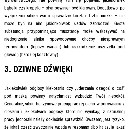
wyrównawczego. Nie powinny tam się pojawiać jakiekolwiek
bąbelki czy kropelki – płyn powinien być klarowny. Dodatkowo, po
wyłączeniu silnika warto sprawdzić korek od zbiorniczka – nie
może być na nim jakichkolwiek śladów zabrudzeń! Gęsta
substancja przypominająca musztardę może wskazywać na
niedogrzanie silnika spowodowane choćby niesprawnym
termostatem (lepszy wariant) lub uszkodzenie uszczelki pod
głowicą (bardziej kosztowny).
3. DZIWNE DŹWIĘKI
Jakiekolwiek odgłosy klekotania czy „uderzania czegoś o coś”
pod maską powinny natychmiast wzbudzić Twój niepokój.
Generalnie, silniki benzynowe pracują raczej cicho w porównaniu z
dieslami i jakiekolwiek odgłosy, które nie wynikają z naturalnej
pracy jednostki należy dokładnie sprawdzić. Owszem, jest ryzyko,
że jakaś część zwyczajnie wpada w rezonans albo hałasuje jakaś