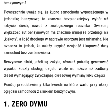
benzynowym?
Pomoc w znalezieniu auta w Polsce
Powszechnie uważa się, że kupno samochodu wyposażonego w
Wyszukiwanie samochodu w ogłoszeniach
jednostkę benzynową to znacznie bezpieczniejszy wybór niż
nabycie diesla, nawet z analogicznego rocznika. Owszem,
Kim jesteśmy
większość aut benzynowych ma znacznie mniejsze przebiegi niż
Referencje
„klekoty”, a ilość drogiego w naprawie osprzętu jest minimalna. Nie
oznacza to jednak, że należy usypiać czujność i kupować dany
Blog
samochód bez zastanowienia.
Cennik
Benzynowe silniki, jeżeli są zużyte, również potrafią generować
Kontakt
wysokie koszty obsługi, często wcale nie niższe niż zadbany
diesel wymagający zwyczajnej, okresowej wymiany kilku części.
Zamów inspekcję
Poniżej przedstawiamy kilka kwestii na które warto przy okazji
505
oględzin samochodu z silnikiem benzynowym.
483
969
1. ZERO DYMU
kontakt@auto-