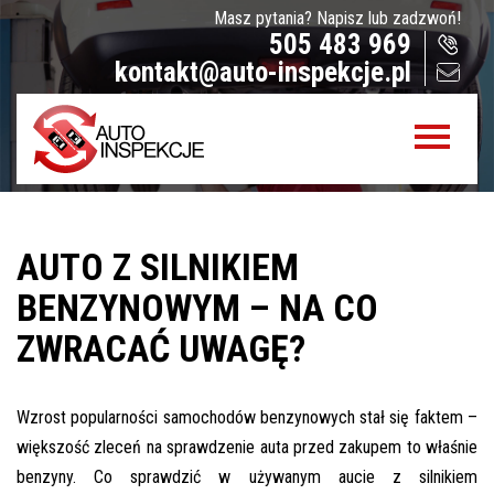
Masz pytania? Napisz lub zadzwoń!
Jak sprawdzamy auta?
505 483 969
kontakt@auto-inspekcje.pl
Sprawdzenie samochodu przed zakupem –
Warszawa, Radom i okolice
Sprawdzenie historii serwisowej
Sprawdzenie historii wypadkowej
Sprawdzenie stanu prawnego samochodu
AUTO Z SILNIKIEM
Oferta
BENZYNOWYM – NA CO
Sprawdzenie samochodu w Polsce
ZWRACAĆ UWAGĘ?
Sprowadzenie samochodu z zagranicy na
zamówienie
Wzrost popularności samochodów benzynowych stał się faktem –
Znajdziemy Ci auto
większość zleceń na sprawdzenie auta przed zakupem to właśnie
Diagnostyka komputerowa – Radom, Warszawa i
benzyny. Co sprawdzić w używanym aucie z silnikiem
okolice