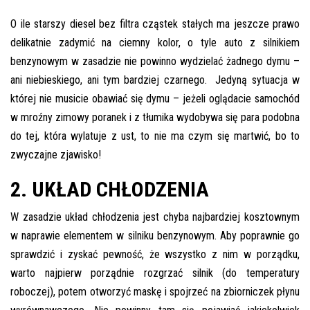
inspekcje.pl
O ile starszy diesel bez filtra cząstek stałych ma jeszcze prawo
delikatnie zadymić na ciemny kolor, o tyle auto z silnikiem
26-
600
benzynowym w zasadzie nie powinno wydzielać żadnego dymu –
Radom,
ani niebieskiego, ani tym bardziej czarnego. Jedyną sytuacja w
Woj.
której nie musicie obawiać się dymu – jeżeli oglądacie samochód
Mazowieckie
w mroźny zimowy poranek i z tłumika wydobywa się para podobna
do tej, która wylatuje z ust, to nie ma czym się martwić, bo to
zwyczajne zjawisko!
2. UKŁAD CHŁODZENIA
W zasadzie układ chłodzenia jest chyba najbardziej kosztownym
w naprawie elementem w silniku benzynowym. Aby poprawnie go
sprawdzić i zyskać pewność, że wszystko z nim w porządku,
warto najpierw porządnie rozgrzać silnik (do temperatury
roboczej), potem otworzyć maskę i spojrzeć na zbiorniczek płynu