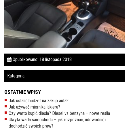
Pomoc w znalezieniu auta w Polsce
Wyszukiwanie samochodu w ogłoszeniach
Kim jesteśmy
Referencje
Blog
Opublikowano: 18 listopada 2018
Cennik
Kategoria:
Kontakt
Zamów inspekcję
OSTATNIE WPISY
Jak ustalić budżet na zakup auta?
505
Jak używać miernika lakieru?
483
Czy warto kupić diesla? Diesel vs benzyna – nowe realia
969
Ukryta wada samochodu – jak rozpoznać, udowodnić i
dochodzić swoich praw?
kontakt@auto-