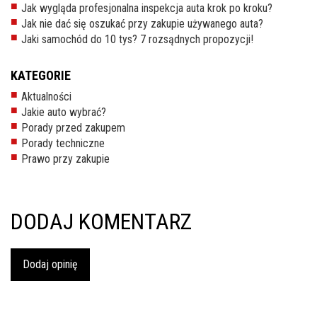
Jak wygląda profesjonalna inspekcja auta krok po kroku?
inspekcje.pl
Jak nie dać się oszukać przy zakupie używanego auta?
Jaki samochód do 10 tys? 7 rozsądnych propozycji!
26-
600
KATEGORIE
Radom,
Woj.
Aktualności
Mazowieckie
Jakie auto wybrać?
Porady przed zakupem
Porady techniczne
Prawo przy zakupie
DODAJ KOMENTARZ
Dodaj opinię