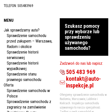
TELEFON:
505483969
MENU
Szukasz pomocy
Jak sprawdzamy auta?
przy wyborze lub
Sprawdzenie samochodu
sprawdzeniu
przed zakupem – Warszawa,
używanego
Radom i okolice
samochodu?
Sprawdzenie historii
serwisowej
Sprawdzenie historii
Zadzwoń do nas lub napisz:
wypadkowej
505 483 969
Sprawdzenie stanu
kontakt@auto-
prawnego samochodu
inspekcje.pl
Oferta
Sprawdzenie samochodu w
Oferyjemy sprawdzenie samochodu w
Polsce
Radomiu, Warszawie, Lublinie i
Sprowadzenie samochodu z
Kielcach. Inspekcja samochodu
zagranicy na zamówienie
używanego to nasza specjalność.
Zadbaj o swój samochód w