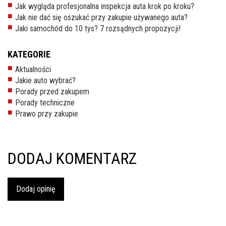
Jak wygląda profesjonalna inspekcja auta krok po kroku?
inspekcje.pl
Jak nie dać się oszukać przy zakupie używanego auta?
Jaki samochód do 10 tys? 7 rozsądnych propozycji!
26-
600
KATEGORIE
Radom,
Woj.
Aktualności
Mazowieckie
Jakie auto wybrać?
Porady przed zakupem
Porady techniczne
Prawo przy zakupie
DODAJ KOMENTARZ
Dodaj opinię