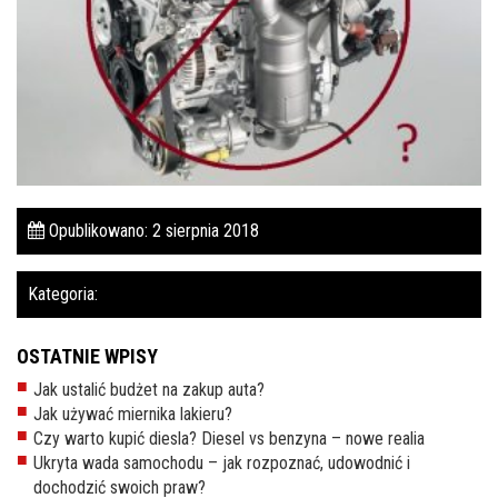
Pomoc w znalezieniu auta w Polsce
Wyszukiwanie samochodu w ogłoszeniach
Kim jesteśmy
Referencje
Blog
Opublikowano: 2 sierpnia 2018
Cennik
Kategoria:
Kontakt
Zamów inspekcję
OSTATNIE WPISY
Jak ustalić budżet na zakup auta?
505
Jak używać miernika lakieru?
483
Czy warto kupić diesla? Diesel vs benzyna – nowe realia
969
Ukryta wada samochodu – jak rozpoznać, udowodnić i
dochodzić swoich praw?
kontakt@auto-