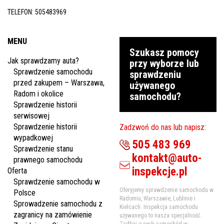
TELEFON:
505483969
MENU
Szukasz pomocy
Jak sprawdzamy auta?
przy wyborze lub
Sprawdzenie samochodu
sprawdzeniu
przed zakupem – Warszawa,
używanego
Radom i okolice
samochodu?
Sprawdzenie historii
serwisowej
Sprawdzenie historii
Zadzwoń do nas lub napisz:
wypadkowej
505 483 969
Sprawdzenie stanu
kontakt@auto-
prawnego samochodu
inspekcje.pl
Oferta
Sprawdzenie samochodu w
Oferyjemy sprawdzenie samochodu w
Polsce
Radomiu, Warszawie, Lublinie i
Sprowadzenie samochodu z
Kielcach. Inspekcja samochodu
zagranicy na zamówienie
używanego to nasza specjalność.