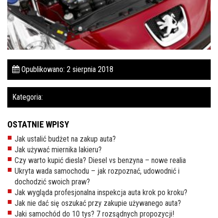
Pomoc w znalezieniu auta w Polsce
Wyszukiwanie samochodu w ogłoszeniach
Kim jesteśmy
Opublikowano: 2 sierpnia 2018
Referencje
Blog
Kategoria:
Cennik
OSTATNIE WPISY
Kontakt
Jak ustalić budżet na zakup auta?
Jak używać miernika lakieru?
Zamów inspekcję
Czy warto kupić diesla? Diesel vs benzyna – nowe realia
Ukryta wada samochodu – jak rozpoznać, udowodnić i
505
dochodzić swoich praw?
483
Jak wygląda profesjonalna inspekcja auta krok po kroku?
969
Jak nie dać się oszukać przy zakupie używanego auta?
Jaki samochód do 10 tys? 7 rozsądnych propozycji!
kontakt@auto-