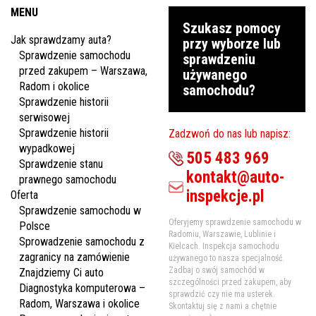
MENU
Szukasz pomocy
Jak sprawdzamy auta?
przy wyborze lub
Sprawdzenie samochodu
sprawdzeniu
przed zakupem – Warszawa,
używanego
Radom i okolice
samochodu?
Sprawdzenie historii
serwisowej
Sprawdzenie historii
Zadzwoń do nas lub napisz:
wypadkowej
505 483 969
Sprawdzenie stanu
kontakt@auto-
prawnego samochodu
inspekcje.pl
Oferta
Sprawdzenie samochodu w
Oferyjemy sprawdzenie samochodu w
Polsce
Radomiu, Warszawie, Lublinie i
Sprowadzenie samochodu z
Kielcach. Inspekcja samochodu
zagranicy na zamówienie
używanego to nasza specjalność.
Zadbaj o swój samochód w
Znajdziemy Ci auto
szczególności przed zakupem, aby
Diagnostyka komputerowa –
sprawdzić czy nie ma usterek.
Radom, Warszawa i okolice
Skontaktuj się z nami a chętnie