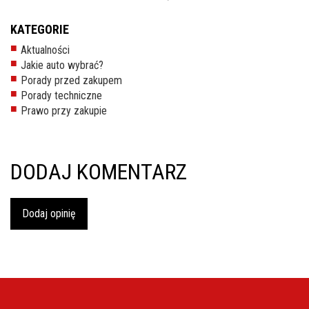
inspekcje.pl
KATEGORIE
26-
Aktualności
600
Jakie auto wybrać?
Radom,
Porady przed zakupem
Woj.
Porady techniczne
Mazowieckie
Prawo przy zakupie
DODAJ KOMENTARZ
Dodaj opinię